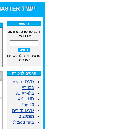
חיפוש
הכניסו סרט, שחקן,
או במאי
סרטים ניתן לחפש גם
באנגלית
סרטים למכירה
DVD חדשים
בלו-ריי
בלו-ריי 3D
4K UHD
Top 20
DVD נדירים
מומלצים
בקרוב אצלנו