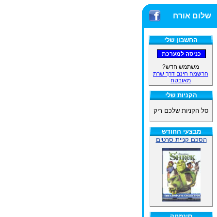
שלום אורח
החשבון שלי
משתמש חדש?
הרשמה חינם דרך שרת
מאובטח
הקניות שלי
סל הקניות שלכם ריק
מבצעי החודש
הסכם קניית סרטים
סינמטק