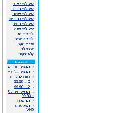
הצג לפי ז'אנר
הצג לפי מדינה
הצג לפי שפות
הצג לפי כתוביות
הצג לפי מחיר
הצג לפי שנה
ילדים דיסני
ילדים אחרים
זוכי אוסקר
סרטי לב
קלאסיקות
מבצעים
מבצעי החודש
מבצעי בלו-ריי
חזרו למכירה
3 ב-99.90
2 ב-99.90
מבצע חיסול 5
ב-99.90
מהשכרה
מאספנים
VHS