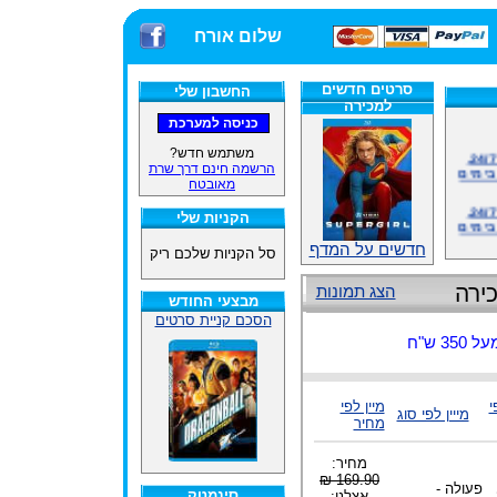
שלום אורח
סרטים חדשים
החשבון שלי
למכירה
אתרנו פועל באופן סדיר 24/7,
משתמש חדש?
בימים
הרשמה חינם דרך שרת
מאובטח
אתרנו פועל באופן סדיר 24/7,
בימים
הקניות שלי
חדשים על המדף
ינים
סל הקניות שלכם ריק
ייל
ירה
הצג תמונות
מבצעי החודש
הסכם קניית סרטים
 ש"ח
האתר
י
מיין לפי
ינים
מייין לפי סוג
מחיר
ייל
מחיר:
169.90 ₪
פעולה -
סינמטק
אצלנו: