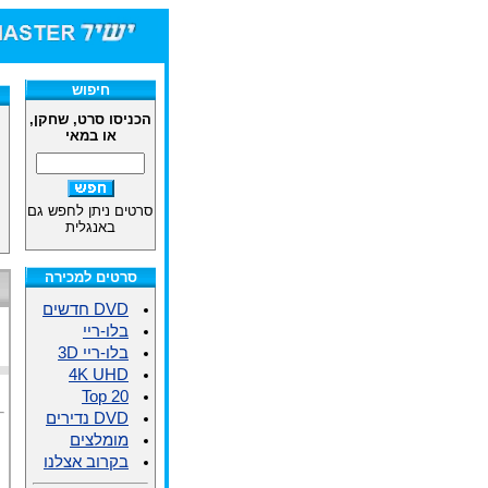
חיפוש
הכניסו סרט, שחקן,
או במאי
סרטים ניתן לחפש גם
באנגלית
סרטים למכירה
DVD חדשים
בלו-ריי
בלו-ריי 3D
4K UHD
Top 20
DVD נדירים
מומלצים
בקרוב אצלנו