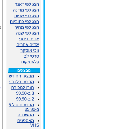
הצג לפי ז'אנר
הצג לפי מדינה
הצג לפי שפות
א
הצג לפי כתוביות
הצג לפי מחיר
מ
הצג לפי שנה
א
ילדים דיסני
ילדים אחרים
זוכי אוסקר
סרטי לב
קלאסיקות
מבצעים
מבצעי החודש
מבצעי בלו-ריי
ה
חזרו למכירה
3 ב-99.90
2 ב-99.90
א
מבצע חיסול 5
ב-99.90
מהשכרה
מאספנים
VHS