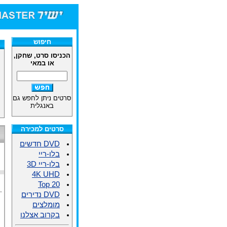
חיפוש
הכניסו סרט, שחקן,
או במאי
סרטים ניתן לחפש גם
באנגלית
סרטים למכירה
DVD חדשים
בלו-ריי
בלו-ריי 3D
4K UHD
Top 20
DVD נדירים
מומלצים
בקרוב אצלנו