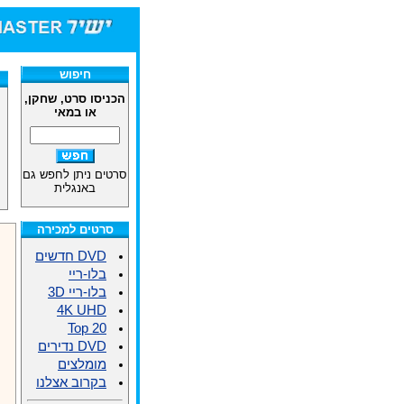
חיפוש
הכניסו סרט, שחקן,
או במאי
סרטים ניתן לחפש גם
באנגלית
סרטים למכירה
DVD חדשים
בלו-ריי
בלו-ריי 3D
4K UHD
Top 20
DVD נדירים
מומלצים
בקרוב אצלנו