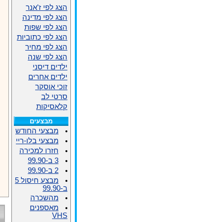
הצג לפי ז'אנר
הצג לפי מדינה
הצג לפי שפות
הצג לפי כתוביות
הצג לפי מחיר
הצג לפי שנה
ילדים דיסני
ילדים אחרים
זוכי אוסקר
סרטי לב
קלאסיקות
מבצעים
מבצעי החודש
מבצעי בלו-ריי
חזרו למכירה
3 ב-99.90
2 ב-99.90
מבצע חיסול 5
ב-99.90
מהשכרה
מאספנים
VHS