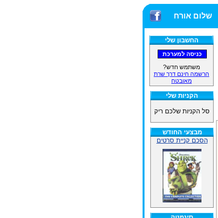
שלום אורח
החשבון שלי
משתמש חדש?
הרשמה חינם דרך שרת
מאובטח
הקניות שלי
סל הקניות שלכם ריק
מבצעי החודש
הסכם קניית סרטים
סינמטק