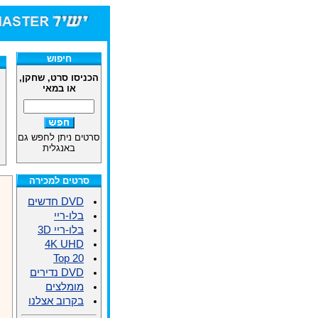
חיפוש
הכניסו סרט, שחקן,
או במאי
סרטים ניתן לחפש גם
באנגלית
סרטים למכירה
DVD חדשים
בלו-ריי
בלו-ריי 3D
4K UHD
Top 20
DVD נדירים
מומלצים
בקרוב אצלנו