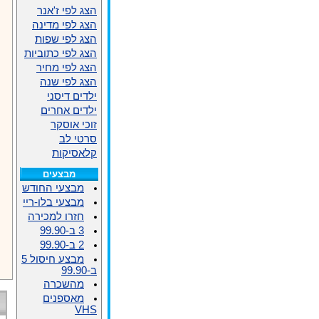
הצג לפי ז'אנר
הצג לפי מדינה
הצג לפי שפות
הצג לפי כתוביות
הצג לפי מחיר
הצג לפי שנה
ילדים דיסני
ילדים אחרים
זוכי אוסקר
סרטי לב
קלאסיקות
מבצעים
מבצעי החודש
מבצעי בלו-ריי
חזרו למכירה
3 ב-99.90
2 ב-99.90
מבצע חיסול 5
ב-99.90
מהשכרה
מאספנים
VHS