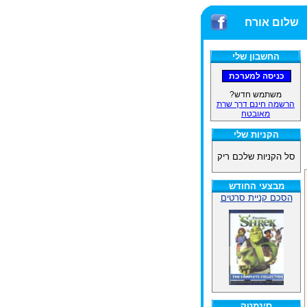
שלום אורח
החשבון שלי
משתמש חדש?
הרשמה חינם דרך שרת
מאובטח
הקניות שלי
סל הקניות שלכם ריק
מבצעי החודש
הסכם קניית סרטים
סינמטק