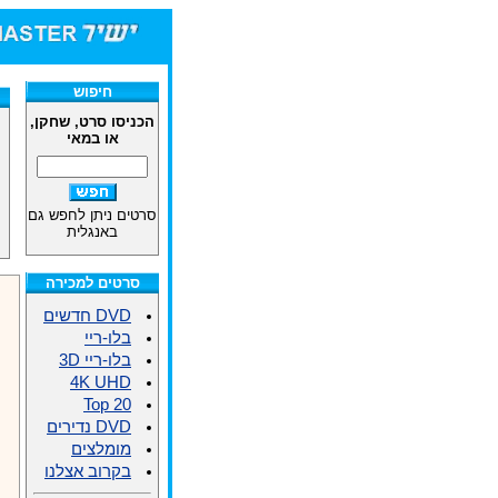
ח
חיפוש
הכניסו סרט, שחקן,
או במאי
סרטים ניתן לחפש גם
באנגלית
סרטים למכירה
DVD חדשים
בלו-ריי
בלו-ריי 3D
4K UHD
Top 20
DVD נדירים
מומלצים
בקרוב אצלנו