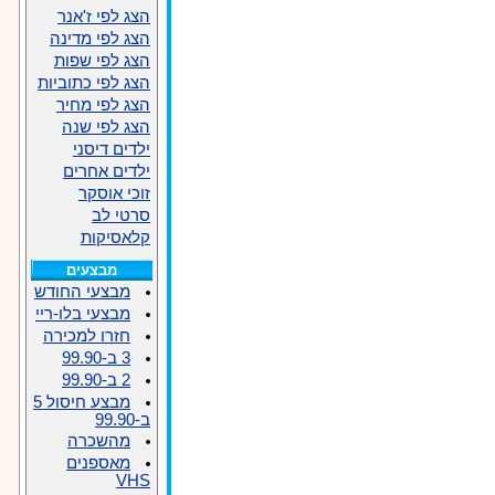
הצג לפי ז'אנר
הצג לפי מדינה
הצג לפי שפות
הצג לפי כתוביות
הצג לפי מחיר
הצג לפי שנה
ילדים דיסני
ילדים אחרים
זוכי אוסקר
סרטי לב
קלאסיקות
מבצעים
מבצעי החודש
מבצעי בלו-ריי
חזרו למכירה
3 ב-99.90
2 ב-99.90
מבצע חיסול 5
ב-99.90
מהשכרה
מאספנים
VHS