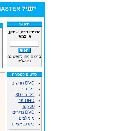
חיפוש
הכניסו סרט, שחקן,
או במאי
סרטים ניתן לחפש גם
באנגלית
סרטים למכירה
DVD חדשים
בלו-ריי
בלו-ריי 3D
4K UHD
Top 20
DVD נדירים
מומלצים
בקרוב אצלנו