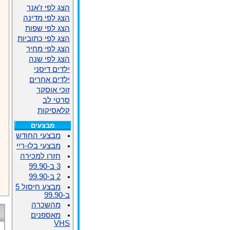
הצג לפי ז'אנר
הצג לפי מדינה
הצג לפי שפות
הצג לפי כתוביות
הצג לפי מחיר
הצג לפי שנה
ילדים דיסני
ילדים אחרים
זוכי אוסקר
סרטי לב
קלאסיקות
מבצעים
מבצעי החודש
מבצעי בלו-ריי
חזרו למכירה
3 ב-99.90
2 ב-99.90
מבצע חיסול 5
ב-99.90
מהשכרה
מאספנים
VHS