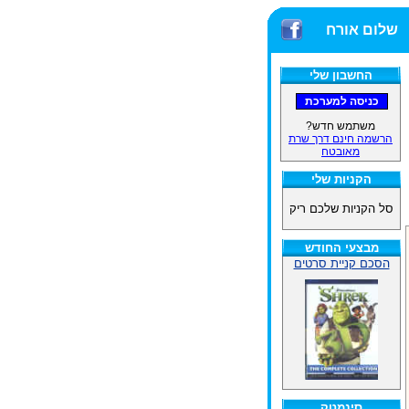
שלום אורח
החשבון שלי
משתמש חדש?
הרשמה חינם דרך שרת
מאובטח
הקניות שלי
סל הקניות שלכם ריק
מבצעי החודש
הסכם קניית סרטים
סינמטק