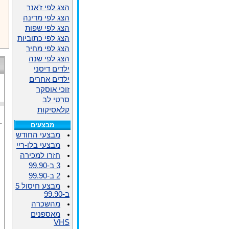
הצג לפי ז'אנר
הצג לפי מדינה
הצג לפי שפות
הצג לפי כתוביות
הצג לפי מחיר
הצג לפי שנה
ילדים דיסני
ילדים אחרים
זוכי אוסקר
סרטי לב
קלאסיקות
מבצעים
מבצעי החודש
מבצעי בלו-ריי
חזרו למכירה
3 ב-99.90
2 ב-99.90
מבצע חיסול 5
ב-99.90
מהשכרה
מאספנים
VHS