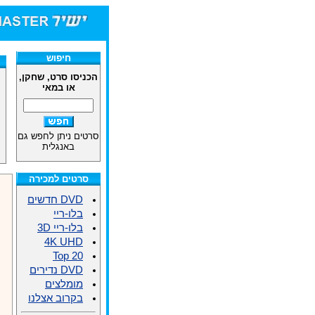
חיפוש
הכניסו סרט, שחקן,
או במאי
סרטים ניתן לחפש גם
באנגלית
סרטים למכירה
DVD חדשים
בלו-ריי
בלו-ריי 3D
4K UHD
Top 20
DVD נדירים
מומלצים
בקרוב אצלנו