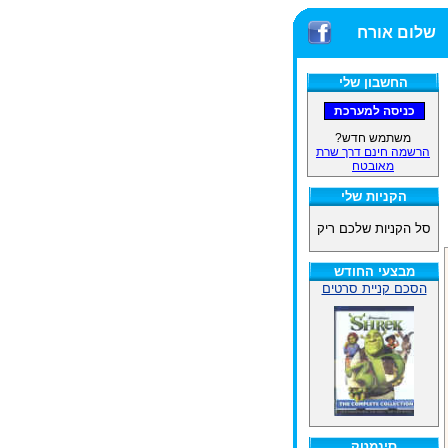
שלום אורח
החשבון שלי
משתמש חדש?
הרשמה חינם דרך שרת
מאובטח
הקניות שלי
סל הקניות שלכם ריק
מבצעי החודש
הסכם קניית סרטים
סינמטק