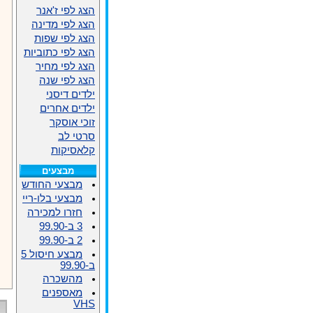
הצג לפי ז'אנר
הצג לפי מדינה
הצג לפי שפות
הצג לפי כתוביות
הצג לפי מחיר
הצג לפי שנה
ילדים דיסני
ילדים אחרים
זוכי אוסקר
סרטי לב
קלאסיקות
מבצעים
מבצעי החודש
מבצעי בלו-ריי
חזרו למכירה
3 ב-99.90
2 ב-99.90
מבצע חיסול 5
ב-99.90
מהשכרה
מאספנים
VHS