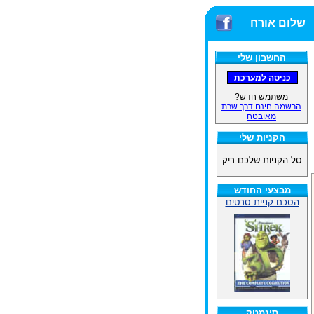
שלום אורח
החשבון שלי
משתמש חדש?
הרשמה חינם דרך שרת
מאובטח
הקניות שלי
סל הקניות שלכם ריק
מבצעי החודש
הסכם קניית סרטים
סינמטק