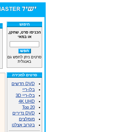
חיפוש
הכניסו סרט, שחקן,
או במאי
סרטים ניתן לחפש גם
באנגלית
סרטים למכירה
DVD חדשים
בלו-ריי
בלו-ריי 3D
4K UHD
Top 20
DVD נדירים
מומלצים
בקרוב אצלנו