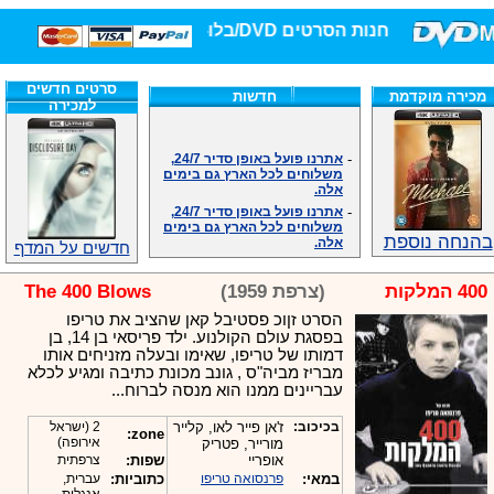
חנות הסרטים DVD/בלו-ריי/3D הגדולה ביותר!
סרטים חדשים
מכירה מוקדמת
חדשות
למכירה
-
אתרנו פועל באופן סדיר 24/7,
משלוחים לכל הארץ גם בימים
אלה.
-
אתרנו פועל באופן סדיר 24/7,
משלוחים לכל הארץ גם בימים
אלה.
בהנחה נוספת
חדשים על המדף
-
אנחנו כאן לכול שאלה וזמינים
במענה הטלפוני שלנו.ובמייל
.האתר לרשותכם פעיל 24/7
400 המלקות
(צרפת 1959)
The 400 Blows
-
מענה טלפוני: 09-7652392
הסרט זןוכ פסטיבל קאן שהציב את טריפו
-
צוות דיוידי מאסטר ישיר.
בפסגת עולם הקולנוע. ילד פריסאי בן 14, בן
-
זמינים במייל ובטלפון. האתר
דמותו של טריפו, שאימו ובעלה מזניחים אותו
לרשותכם פעיל 24/7
מבריז מביה"ס , גונב מכונת כתיבה ומגיע לכלא
-
צוות דיוידי מאסטר ישיר.
עבריינים ממנו הוא מנסה לברוח...
-
אנחנו כאן לכול שאלה וזמינים
במענה הטלפוני שלנו.ובמייל
בכיכוב:
ז'אן פייר לאו, קלייר
2 (ישראל
zone:
.האתר לרשותכם 24/7
אירופה)
מורייר, פטריק
אופריי
שפות:
צרפתית
-
מענה טלפוני: 09-7652392
במאי:
פרנסואה טריפו
כתוביות:
עברית,
-
צוות דיוידי מאסטר ישיר.