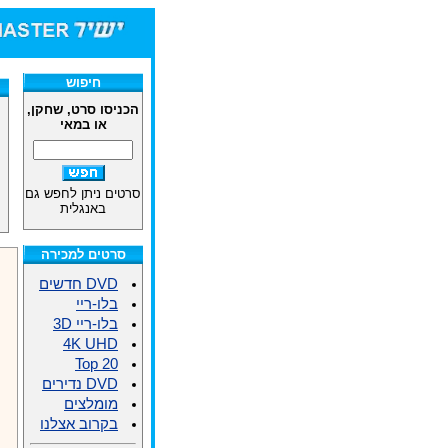
חיפוש
הכניסו סרט, שחקן,
או במאי
סרטים ניתן לחפש גם
באנגלית
סרטים למכירה
DVD חדשים
בלו-ריי
בלו-ריי 3D
4K UHD
Top 20
DVD נדירים
מומלצים
בקרוב אצלנו