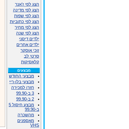
הצג לפי ז'אנר
הצג לפי מדינה
הצג לפי שפות
הצג לפי כתוביות
הצג לפי מחיר
הצג לפי שנה
ילדים דיסני
ילדים אחרים
זוכי אוסקר
סרטי לב
קלאסיקות
מבצעים
מבצעי החודש
מבצעי בלו-ריי
חזרו למכירה
3 ב-99.90
2 ב-99.90
מבצע חיסול 5
ב-99.90
מהשכרה
מאספנים
VHS