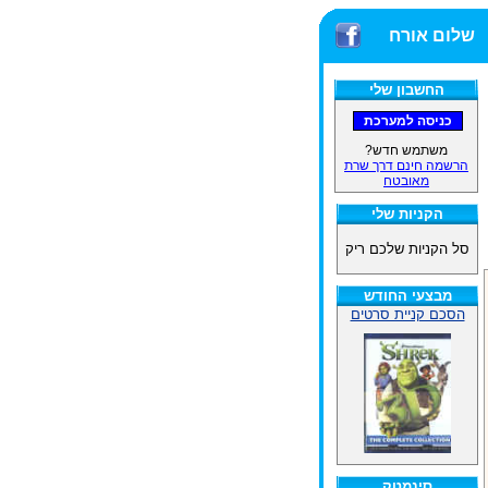
שלום אורח
החשבון שלי
משתמש חדש?
הרשמה חינם דרך שרת
מאובטח
הקניות שלי
סל הקניות שלכם ריק
מבצעי החודש
הסכם קניית סרטים
סינמטק