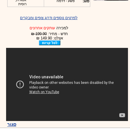
אנגלית,
סוג:
פשע - דרמה
רוסית
לפרטים נוספים ודרוג צופים ומבקרים
למכירה
עותקים אחרונים
חדש - מחיר:
199.90 ₪
אצלנו: 149.90 ₪
סגור