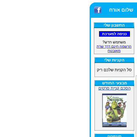
שלום אורח
החשבון שלי
משתמש חדש?
הרשמה חינם דרך שרת
מאובטח
הקניות שלי
סל הקניות שלכם ריק
מבצעי החודש
הסכם קניית סרטים
סינמטק