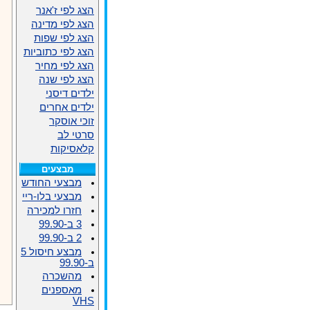
הצג לפי ז'אנר
הצג לפי מדינה
הצג לפי שפות
הצג לפי כתוביות
הצג לפי מחיר
הצג לפי שנה
ילדים דיסני
ילדים אחרים
זוכי אוסקר
סרטי לב
קלאסיקות
מבצעים
מבצעי החודש
מבצעי בלו-ריי
חזרו למכירה
3 ב-99.90
2 ב-99.90
מבצע חיסול 5
ב-99.90
מהשכרה
מאספנים
VHS