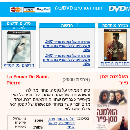
חנות הסרטים DVD/בלו-ריי/3D הגדולה ביותר!
סרטים חדשים
מכירה מוקדמת
חדשות
למכירה
-
אתרנו פועל באופן סדיר 24/7,
משלוחים לכל הארץ גם בימים
אלה.
-
אתרנו פועל באופן סדיר 24/7,
משלוחים לכל הארץ גם בימים
אלה.
בהנחה נוספת
חדשים על המדף
-
אנחנו כאן לכול שאלה וזמינים
במענה הטלפוני שלנו.ובמייל
.האתר לרשותכם פעיל 24/7
האלמנה מסן
La Yeuve De Saint-
(צרפת 2000)
-
מענה טלפוני: 09-7652392
פייר
Pierre
-
צוות דיוידי מאסטר ישיר.
סיפור אמיתי על נקמה, פחד, מחילה
-
זמינים במייל ובטלפון. האתר
ומשמעותה של אהבת אמת. על חופו של האי
לרשותכם פעיל 24/7
סן-פייר 2 גברים שתויים מבצעים רצח. אחד
-
צוות דיוידי מאסטר ישיר.
מהם יוצר קשר מיוחד עם אשתו של קפטן האי
-
אנחנו כאן לכול שאלה וזמינים
אצלו הוא כלוא.
במענה הטלפוני שלנו.ובמייל
.האתר לרשותכם 24/7
בכיכוב:
,
2 (ישראל
ז'ולייט בינוש
אמיר
zone:
-
מענה טלפוני: 09-7652392
אירופה)
,
קוסטוריצה
דניאל
אוטיי
שפות:
צרפתית
-
צוות דיוידי מאסטר ישיר.