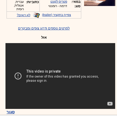
במאי:
פטריס לקונט
כתוביות:
עברית,
אנגלית,
סוג:
דרמה - רומנטי
רוסית
צפייה בתקציר (trailer)
לא רואים?
לפרטים נוספים ודרוג צופים ומבקרים
אזל
סגור