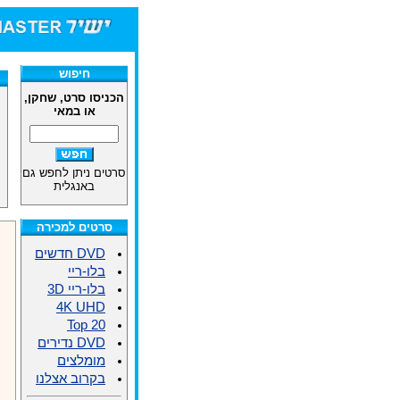
חיפוש
הכניסו סרט, שחקן,
או במאי
סרטים ניתן לחפש גם
באנגלית
סרטים למכירה
DVD חדשים
בלו-ריי
בלו-ריי 3D
4K UHD
Top 20
DVD נדירים
מומלצים
בקרוב אצלנו