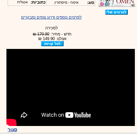
כתוביות:
אנגלית
סוג:
אימה - מיסתורין
לפרטים נוספים ודרוג צופים ומבקרים
למכירה
חדש - מחיר:
179.90 ₪
אצלנו: 149.90 ₪
סגור