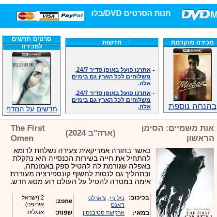
חנות הסרטים DVD/בלו-ריי/3D הגדולה ביותר!
סרטים חדשים
מכירה מוקדמת
חדשות
למכירה
-
אתרנו פועל באופן סדיר 24/7,
משלוחים לכל הארץ גם בימים
אלה.
-
אתרנו פועל באופן סדיר 24/7,
משלוחים לכל הארץ גם בימים
אלה.
בהנחה נוספת
חדשים על המדף
-
אנחנו כאן לכול שאלה וזמינים
במענה הטלפוני שלנו.ובמייל
.האתר לרשותכם פעיל 24/7
אות משמיים: הסימן
The First
(ארה"ב 2024)
-
מענה טלפוני: 09-7652392
הראשון
Omen
-
צוות דיוידי מאסטר ישיר.
כאשר בחורה אמריקאית צעירה נשלחת לרומא
-
זמינים במייל ובטלפון. האתר
להתחיל את חייה בשירות הכנסייה היא נתקלת
לרשותכם פעיל 24/7
באפלה שגורמת לה להטיל ספק באמונתה,
-
צוות דיוידי מאסטר ישיר.
ובתהליך גם לנסות לחשוף קונספירציה מעוררת
-
אנחנו כאן לכול שאלה וזמינים
אימה במטרה להטיל על העולם רוע מסוג חדש.
במענה הטלפוני שלנו.ובמייל
.האתר לרשותכם 24/7
בכיכוב:
,
2 (ישראל
ביל ניי
צ'ארלס
zone:
-
מענה טלפוני: 09-7652392
אירופה)
דאנס
שפות:
אנגלית
-
צוות דיוידי מאסטר ישיר.
במאי:
ארקשה סטיבנסון