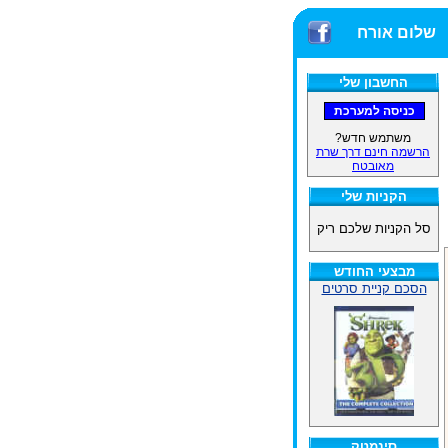
שלום אורח
החשבון שלי
משתמש חדש?
הרשמה חינם דרך שרת
מאובטח
הקניות שלי
סל הקניות שלכם ריק
מבצעי החודש
הסכם קניית סרטים
סינמטק