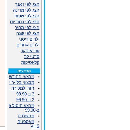
הצג לפי ז'אנר
הצג לפי מדינה
הצג לפי שפות
הצג לפי כתוביות
הצג לפי מחיר
הצג לפי שנה
ילדים דיסני
ילדים אחרים
זוכי אוסקר
סרטי לב
קלאסיקות
מבצעים
מבצעי החודש
מבצעי בלו-ריי
חזרו למכירה
3 ב-99.90
2 ב-99.90
מבצע חיסול 5
ב-99.90
מהשכרה
מאספנים
VHS