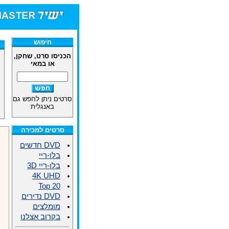
חיפוש
הכניסו סרט, שחקן,
או במאי
סרטים ניתן לחפש גם
באנגלית
סרטים למכירה
DVD חדשים
בלו-ריי
בלו-ריי 3D
4K UHD
Top 20
DVD נדירים
מומלצים
בקרוב אצלנו