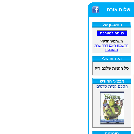
שלום אורח
החשבון שלי
משתמש חדש?
הרשמה חינם דרך שרת
מאובטח
הקניות שלי
סל הקניות שלכם ריק
מבצעי החודש
הסכם קניית סרטים
סינמטק