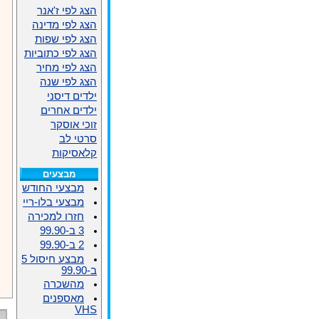
הצג לפי ז'אנר
הצג לפי מדינה
הצג לפי שפות
הצג לפי כתוביות
הצג לפי מחיר
הצג לפי שנה
ילדים דיסני
ילדים אחרים
זוכי אוסקר
סרטי לב
קלאסיקות
מבצעים
מבצעי החודש
מבצעי בלו-ריי
חזרו למכירה
3 ב-99.90
2 ב-99.90
מבצע חיסול 5
ב-99.90
מהשכרה
מאספנים
VHS