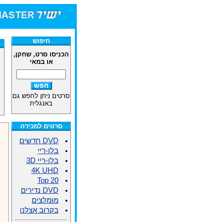
חיפוש
הכניסו סרט, שחקן,
או במאי
סרטים ניתן לחפש גם
באנגלית
סרטים למכירה
DVD חדשים
בלו-ריי
בלו-ריי 3D
4K UHD
Top 20
DVD נדירים
מומלצים
בקרוב אצלנו