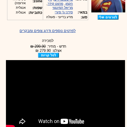
zone:
אירופה)
,
,
הקמן
מרגוט קידר
מריאל המינגווי
שפות:
אנגלית
במאי:
סידני ג'י פיורי
כתוביות:
אנגלית
סוג:
מדע בדיוני - פעולה
לפרטים נוספים ודרוג צופים ומבקרים
למכירה
חדש - מחיר:
299.90 ₪
אצלנו: 279.90 ₪