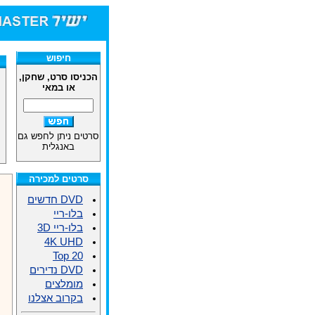
חיפוש
הכניסו סרט, שחקן,
או במאי
סרטים ניתן לחפש גם
באנגלית
סרטים למכירה
DVD חדשים
בלו-ריי
בלו-ריי 3D
4K UHD
Top 20
DVD נדירים
מומלצים
בקרוב אצלנו