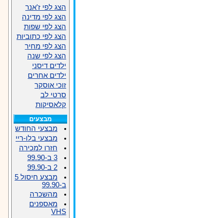
הצג לפי ז'אנר
הצג לפי מדינה
הצג לפי שפות
הצג לפי כתוביות
הצג לפי מחיר
הצג לפי שנה
ילדים דיסני
ילדים אחרים
זוכי אוסקר
סרטי לב
קלאסיקות
מבצעים
מבצעי החודש
מבצעי בלו-ריי
חזרו למכירה
3 ב-99.90
2 ב-99.90
מבצע חיסול 5
ב-99.90
מהשכרה
מאספנים
VHS