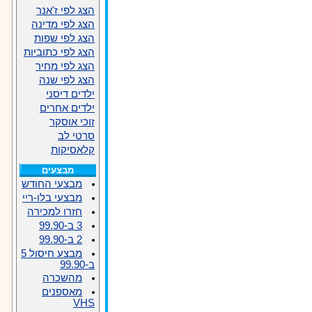
הצג לפי ז'אנר
הצג לפי מדינה
הצג לפי שפות
הצג לפי כתוביות
הצג לפי מחיר
הצג לפי שנה
ילדים דיסני
ילדים אחרים
זוכי אוסקר
סרטי לב
קלאסיקות
מבצעים
מבצעי החודש
מבצעי בלו-ריי
חזרו למכירה
3 ב-99.90
2 ב-99.90
מבצע חיסול 5
ב-99.90
מהשכרה
מאספנים
VHS