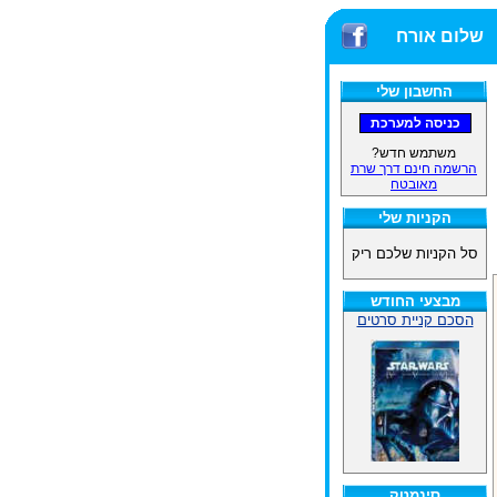
שלום אורח
החשבון שלי
משתמש חדש?
הרשמה חינם דרך שרת
מאובטח
הקניות שלי
סל הקניות שלכם ריק
מבצעי החודש
הסכם קניית סרטים
סינמטק