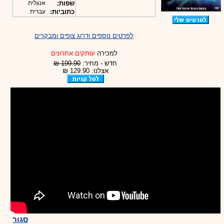
שפות:
אנגלית
כתוביות:
עברית
לפרטים נוספים ודרוג צופים ומבקרים
למכירה
עותקים אחרונים
חדש - מחיר:
199.90 ₪
אצלנו: 129.90 ₪
סגור