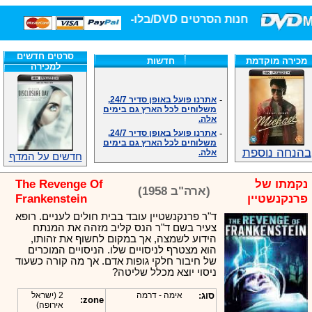
חנות הסרטים DVD/בלו-ריי/3D הגדולה ביותר!
סרטים חדשים
מכירה מוקדמת
חדשות
למכירה
-
אתרנו פועל באופן סדיר 24/7,
משלוחים לכל הארץ גם בימים
אלה.
-
אתרנו פועל באופן סדיר 24/7,
משלוחים לכל הארץ גם בימים
אלה.
בהנחה נוספת
-
אנחנו כאן לכול שאלה וזמינים
חדשים על המדף
במענה הטלפוני שלנו.ובמייל
.האתר לרשותכם פעיל 24/7
נקמתו של
The Revenge Of
(ארה"ב 1958)
-
מענה טלפוני: 09-7652392
פרנקנשטיין
Frankenstein
-
צוות דיוידי מאסטר ישיר.
ד"ר פרנקנשטיין עובד בבית חולים לעניים. רופא
-
זמינים במייל ובטלפון. האתר
צעיר בשם ד"ר הנס קליב מזהה את המנתח
לרשותכם פעיל 24/7
הידוע לשמצה, אך במקום לחשוף את זהותו,
-
צוות דיוידי מאסטר ישיר.
הוא מצטרף לניסויים שלו. הניסויים המוכרים
-
אנחנו כאן לכול שאלה וזמינים
של חיבור חלקי גופות אדם. אך מה קורה כשעוד
במענה הטלפוני שלנו.ובמייל
ניסוי יוצא מכלל שליטה?
.האתר לרשותכם 24/7
-
מענה טלפוני: 09-7652392
סוג:
אימה - דרמה
2 (ישראל
zone:
-
צוות דיוידי מאסטר ישיר.
אירופה)