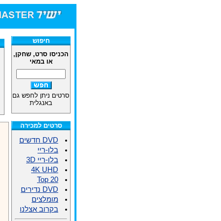
חיפוש
הכניסו סרט, שחקן,
או במאי
סרטים ניתן לחפש גם
באנגלית
סרטים למכירה
DVD חדשים
בלו-ריי
בלו-ריי 3D
4K UHD
Top 20
DVD נדירים
מומלצים
בקרוב אצלנו