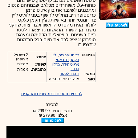
שלושה פושעים מכוכב קריפטון, שיש להם
כוחות-על, משוחררים מכלאם שבמתחם פנטום
ומתכננים לשעבד את בוק אז, סופרמן
כריסטופר ריב מחליט לחשוף בפני לואיס ליין
צד רומנטי יותר באישיותו. ג'ין הקמן כלקס
לות'ור מגיח מהסרט הראשון ולצדו צוות שחקני
משנה מן השורה הראשונה. ריצ'ארד לסטר
ביים בשנינות ובוויזואליות מדהימה ומענגת.
סופרמן 2 יציל לכם את היום בכל הזדמנות
שתצפו בו
בכיכוב:
,
2 (ישראל
כריסטופר ריב
ג'ין
zone:
אירופה)
,
,
הקמן
נד באטי
,
שפות:
אנגלית
מרגוט קידר
מרלון
ברנדו
כתוביות:
אנגלית
במאי:
ריצ'רד לסטר
סוג:
מדע בדיוני - פנטזיה
לפרטים נוספים ודרוג צופים ומבקרים
למכירה
חדש - מחיר:
299.90 ₪
אצלנו: 279.90 ₪