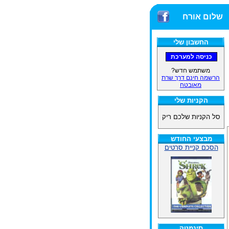
שלום אורח
החשבון שלי
משתמש חדש?
הרשמה חינם דרך שרת
מאובטח
הקניות שלי
סל הקניות שלכם ריק
מבצעי החודש
הסכם קניית סרטים
סינמטק