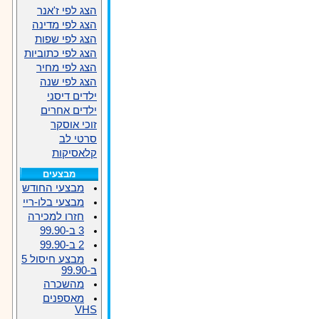
הצג לפי ז'אנר
הצג לפי מדינה
הצג לפי שפות
הצג לפי כתוביות
הצג לפי מחיר
הצג לפי שנה
ילדים דיסני
ילדים אחרים
זוכי אוסקר
סרטי לב
קלאסיקות
מבצעים
מבצעי החודש
מבצעי בלו-ריי
חזרו למכירה
3 ב-99.90
2 ב-99.90
מבצע חיסול 5
ב-99.90
מהשכרה
מאספנים
VHS