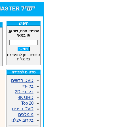
חיפוש
הכניסו סרט, שחקן,
או במאי
סרטים ניתן לחפש גם
באנגלית
סרטים למכירה
DVD חדשים
בלו-ריי
בלו-ריי 3D
4K UHD
Top 20
DVD נדירים
מומלצים
בקרוב אצלנו