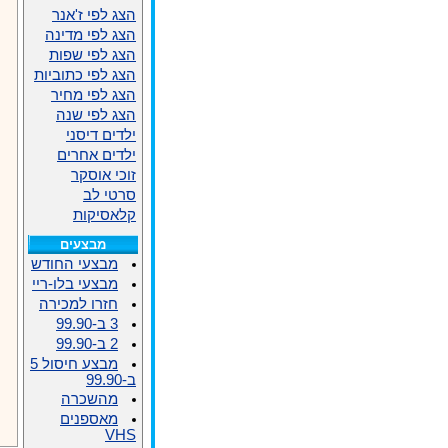
הצג לפי ז'אנר
הצג לפי מדינה
הצג לפי שפות
הצג לפי כתוביות
הצג לפי מחיר
הצג לפי שנה
ילדים דיסני
ילדים אחרים
זוכי אוסקר
סרטי לב
קלאסיקות
מבצעים
מבצעי החודש
מבצעי בלו-ריי
חזרו למכירה
3 ב-99.90
2 ב-99.90
מבצע חיסול 5
ב-99.90
מהשכרה
מאספנים
VHS