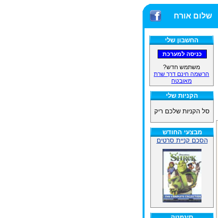
שלום אורח
החשבון שלי
משתמש חדש?
הרשמה חינם דרך שרת
מאובטח
הקניות שלי
סל הקניות שלכם ריק
מבצעי החודש
הסכם קניית סרטים
סינמטק