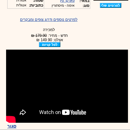
שפות:
אנגלית
במאי:
פארקר פין
כתוביות:
אנגלית
סוג:
אימה - מיסתורין
לפרטים נוספים ודרוג צופים ומבקרים
למכירה
חדש - מחיר:
179.90 ₪
אצלנו: 149.90 ₪
סגור