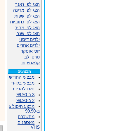
הצג לפי ז'אנר
הצג לפי מדינה
הצג לפי שפות
הצג לפי כתוביות
הצג לפי מחיר
הצג לפי שנה
ילדים דיסני
ילדים אחרים
זוכי אוסקר
סרטי לב
קלאסיקות
מבצעים
מבצעי החודש
מבצעי בלו-ריי
חזרו למכירה
3 ב-99.90
2 ב-99.90
מבצע חיסול 5
ב-99.90
מהשכרה
מאספנים
VHS