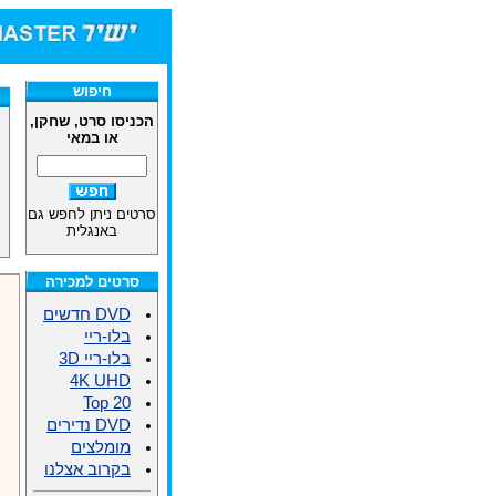
חיפוש
הכניסו סרט, שחקן,
או במאי
סרטים ניתן לחפש גם
באנגלית
סרטים למכירה
DVD חדשים
בלו-ריי
בלו-ריי 3D
4K UHD
Top 20
DVD נדירים
מומלצים
בקרוב אצלנו