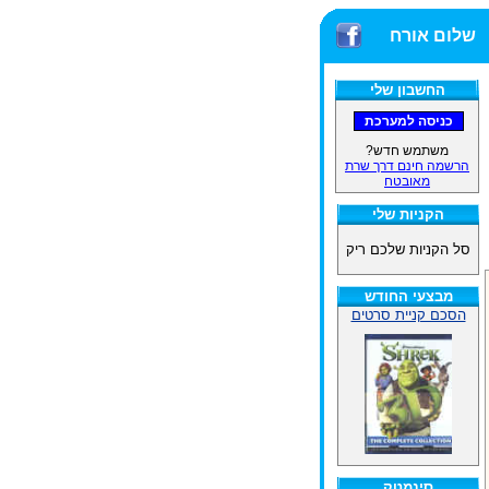
שלום אורח
החשבון שלי
משתמש חדש?
הרשמה חינם דרך שרת
מאובטח
הקניות שלי
סל הקניות שלכם ריק
מבצעי החודש
הסכם קניית סרטים
סינמטק