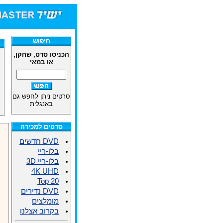
חיפוש
הכניסו סרט, שחקן,
או במאי
סרטים ניתן לחפש גם
באנגלית
סרטים למכירה
DVD חדשים
בלו-ריי
בלו-ריי 3D
4K UHD
Top 20
DVD נדירים
מומלצים
בקרוב אצלנו