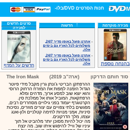
חנות הסרטים DVD/בלו-ריי/3D הגדולה ביותר!
סרטים חדשים
מכירה מוקדמת
חדשות
למכירה
-
אתרנו פועל באופן סדיר 24/7,
משלוחים לכל הארץ גם בימים
אלה.
-
אתרנו פועל באופן סדיר 24/7,
משלוחים לכל הארץ גם בימים
אלה.
בהנחה נוספת
-
אנחנו כאן לכול שאלה וזמינים
חדשים על המדף
במענה הטלפוני שלנו.ובמייל
.האתר לרשותכם פעיל 24/7
סוד חותם הדרקון
(ארה"ב 2019)
The Iron Mask
-
מענה טלפוני: 09-7652392
ההרפתקן הבריטי ג'ונתן גרין מקבל מידי פיוטר
-
צוות דיוידי מאסטר ישיר.
הגדול הזמנה למפות את המזרח הרחוק הרוסי
-
זמינים במייל ובטלפון. האתר
והוא יוצא שוב למסע ארוך, מדהים ומלא
לרשותכם פעיל 24/7
הרפתקאות, המוביל אותו אל ממלכת סין.
-
צוות דיוידי מאסטר ישיר.
הקרטוגרף יעמוד בפני גילויים מסחררים רבים,
-
אנחנו כאן לכול שאלה וזמינים
מפגשים בלתי צפויים עם יצורים מוזרים, נסיכות
במענה הטלפוני שלנו.ובמייל
סיניות, אמני מנויות לחימה קטלניים ולון-ואנג
.האתר לרשותכם 24/7
עצמו, מלך הדרקונים.
-
מענה טלפוני: 09-7652392
מה יכול להיות מסוכן יותר מלהביט אל תוך
עיניו של וויי? להיפגש איתו שוב. מה ינצח
-
צוות דיוידי מאסטר ישיר.