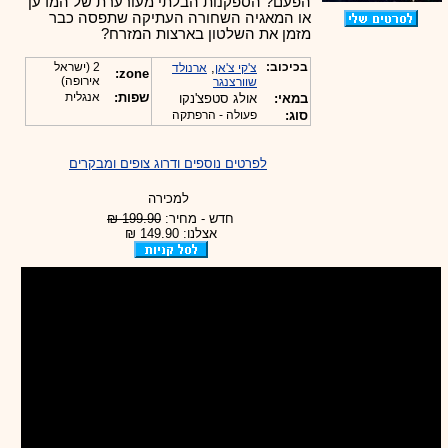
הפעם? הספקנות הבלתי מעורערת של המדען
או המאגיה השחורה העתיקה שתפסה כבר
מזמן את השלטון בארצות המזרח?
בכיכוב:
,
2 (ישראל
צ'קי צ'אן
ארנולד
zone:
אירופה)
שוורצנגר
שפות:
אנגלית
במאי:
אולג סטפצ'נקו
סוג:
פעולה - הרפתקה
לפרטים נוספים ודרוג צופים ומבקרים
למכירה
חדש - מחיר:
199.90 ₪
אצלנו: 149.90 ₪