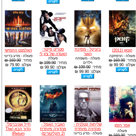
ביוניקל - מסיכת
סטריט פייטר:
קונאן (2011)
האלמנט החמישי
האור
האגדה של צ'ון לי
פעולה - הרפתקה
פעולה - מדע בדיוני
פעולה - משפחה
פעולה
מחיר:
169.90 ₪
מחיר:
169.90 ₪
וילדים
מחיר:
199.90 ₪
אצלנו: 99.90 ₪
אצלנו: 79.90 ₪
מחיר:
199.90 ₪
אצלנו: 99.90 ₪
אצלנו: 99.90 ₪
שליחות קטלנית -
האביר האפל -
חייל אוניברסלי:
אפר הזמן
מהדורה מיוחדת
מהדורה מיוחדת
הדור הבא (The
פעולה
פעולה - מדע בדיוני
(2 תקליטורים)
Return)
מחיר:
169.90 ₪