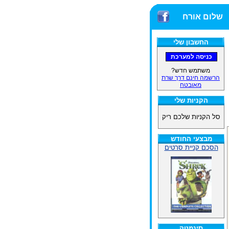
שלום אורח
החשבון שלי
משתמש חדש?
הרשמה חינם דרך שרת
מאובטח
הקניות שלי
סל הקניות שלכם ריק
מבצעי החודש
הסכם קניית סרטים
סינמטק