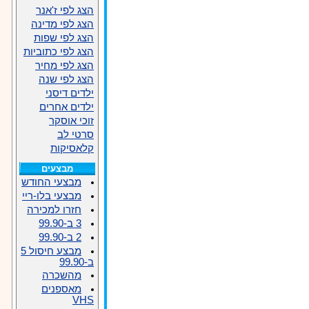
הצג לפי ז'אנר
הצג לפי מדינה
הצג לפי שפות
הצג לפי כתוביות
הצג לפי מחיר
הצג לפי שנה
ילדים דיסני
ילדים אחרים
זוכי אוסקר
סרטי לב
קלאסיקות
מבצעים
מבצעי החודש
מבצעי בלו-ריי
חזרו למכירה
3 ב-99.90
2 ב-99.90
מבצע חיסול 5
ב-99.90
מהשכרה
מאספנים
VHS