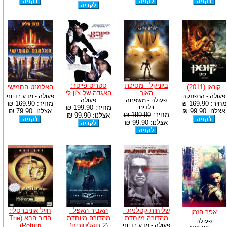
ביוניקל - מסיכת
סטריט פייטר:
קונאן (2011)
האלמנט החמישי
האור
האגדה של צ'ון לי
פעולה - הרפתקה
פעולה - מדע בדיוני
פעולה - משפחה
פעולה
מחיר:
169.90 ₪
מחיר:
169.90 ₪
וילדים
מחיר:
199.90 ₪
אצלנו: 99.90 ₪
אצלנו: 79.90 ₪
מחיר:
199.90 ₪
אצלנו: 99.90 ₪
אצלנו: 99.90 ₪
שליחות קטלנית -
האביר האפל -
חייל אוניברסלי:
אפר הזמן
מהדורה מיוחדת
מהדורה מיוחדת
הדור הבא (The
פעולה
פעולה - מדע בדיוני
(2 תקליטורים)
Return)