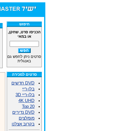
חיפוש
הכניסו סרט, שחקן,
או במאי
סרטים ניתן לחפש גם
באנגלית
סרטים למכירה
DVD חדשים
בלו-ריי
בלו-ריי 3D
4K UHD
Top 20
DVD נדירים
מומלצים
בקרוב אצלנו