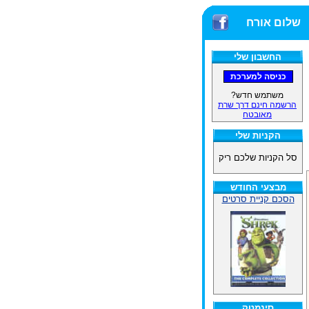
שלום אורח
החשבון שלי
משתמש חדש?
הרשמה חינם דרך שרת
מאובטח
הקניות שלי
סל הקניות שלכם ריק
מבצעי החודש
הסכם קניית סרטים
סינמטק