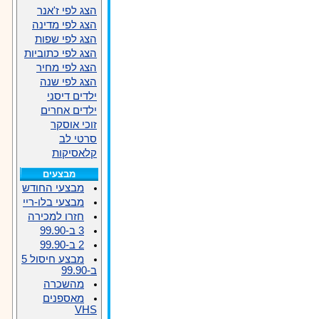
הצג לפי ז'אנר
הצג לפי מדינה
הצג לפי שפות
הצג לפי כתוביות
הצג לפי מחיר
הצג לפי שנה
ילדים דיסני
ילדים אחרים
זוכי אוסקר
סרטי לב
קלאסיקות
מבצעים
מבצעי החודש
מבצעי בלו-ריי
חזרו למכירה
3 ב-99.90
2 ב-99.90
מבצע חיסול 5
ב-99.90
מהשכרה
מאספנים
VHS