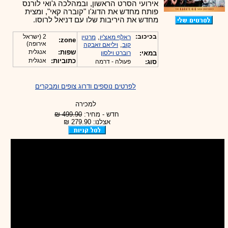
אירועי הסרט הראשון, ובמהלכה ג'ואי לורנס
פותח מחדש את הדוג'ו "קוברה קאי", ומצית
מחדש את היריבות שלו עם דניאל לרוסו.
בכיכוב:
,
2 (ישראל
ראלף מאצ'יו
מרטין
zone:
אירופה)
,
קוב
ויליאם זאבקה
שפות:
אנגלית
במאי:
רוברט וילסון
כתוביות:
אנגלית
סוג:
פעולה - דרמה
לפרטים נוספים ודרוג צופים ומבקרים
למכירה
חדש - מחיר:
499.90 ₪
אצלנו: 279.90 ₪