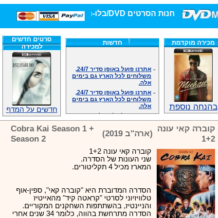
חנות הסרטים DVD/בלו-ריי/3D הגדולה ביותר!
סרטים חדשים
מכירה מוקדמת
חדשות
למכירה
-
אתרנו פועל באופן סדיר 24/7,
משלוחים לכל הארץ גם בימים
אלה.
-
אתרנו פועל באופן סדיר 24/7,
משלוחים לכל הארץ גם בימים
אלה.
בהנחה נוספת
-
אנחנו כאן לכול שאלה וזמינים
חדשים על המדף
במענה הטלפוני שלנו.ובמייל
.האתר לרשותכם פעיל 24/7
קוברה קאי עונה
Cobra Kai Season 1 +
-
מענה טלפוני: 09-7652392
(ארה"ב 2019)
Season 2
1+2
-
צוות דיוידי מאסטר ישיר.
קוברה קאי עונה 1+2
-
זמינים במייל ובטלפון. האתר
שני העונות של הסדרה.
לרשותכם פעיל 24/7
המארז מכיל 4 תקליטורים.
-
צוות דיוידי מאסטר ישיר.
-
אנחנו כאן לכול שאלה וזמינים
במענה הטלפוני שלנו.ובמייל
הסדרה המדוברת היא "קוברה קאי", ספין-אוף
.האתר לרשותכם 24/7
טלוויזיוני לסרטי "קראטה קיד" מהאייטיז
-
מענה טלפוני: 09-7652392
והניינטיז, בהשתתפות השחקנים המקוריים.
-
צוות דיוידי מאסטר ישיר.
הסדרה מתרחשת בהווה, כלומר 34 שנים אחרי