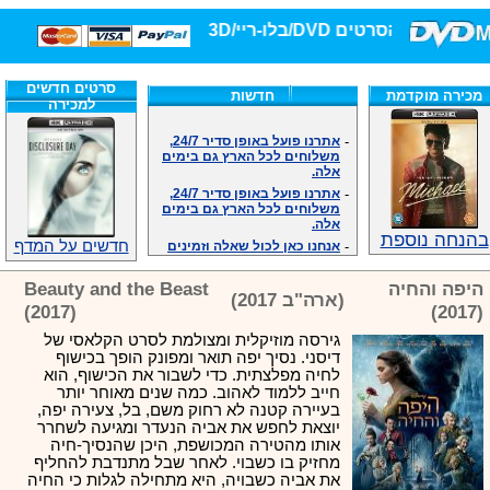
 הסרטים DVD/בלו-ריי/3D הגדולה ביותר!
סרטים חדשים
מכירה מוקדמת
חדשות
למכירה
-
אתרנו פועל באופן סדיר 24/7,
משלוחים לכל הארץ גם בימים
אלה.
-
אתרנו פועל באופן סדיר 24/7,
משלוחים לכל הארץ גם בימים
אלה.
-
אנחנו כאן לכול שאלה וזמינים
בהנחה נוספת
במענה הטלפוני שלנו.ובמייל
חדשים על המדף
.האתר לרשותכם פעיל 24/7
-
מענה טלפוני: 09-7652392
היפה והחיה
Beauty and the Beast
(ארה"ב 2017)
-
צוות דיוידי מאסטר ישיר.
(2017)
(2017)
-
זמינים במייל ובטלפון. האתר
גירסה מוזיקלית ומצולמת לסרט הקלאסי של
לרשותכם פעיל 24/7
דיסני. נסיך יפה תואר ומפונק הופך בכישוף
-
צוות דיוידי מאסטר ישיר.
לחיה מפלצתית. כדי לשבור את הכישוף, הוא
-
אנחנו כאן לכול שאלה וזמינים
חייב ללמוד לאהוב. כמה שנים מאוחר יותר
במענה הטלפוני שלנו.ובמייל
בעיירה קטנה לא רחוק משם, בל, צעירה יפה,
.האתר לרשותכם 24/7
יוצאת לחפש את אביה הנעדר ומגיעה לשחרר
-
מענה טלפוני: 09-7652392
אותו מהטירה המכושפת, היכן שהנסיך-חיה
מחזיק בו כשבוי. לאחר שבל מתנדבת להחליף
-
צוות דיוידי מאסטר ישיר.
את אביה כשבויה, היא מתחילה לגלות כי החיה