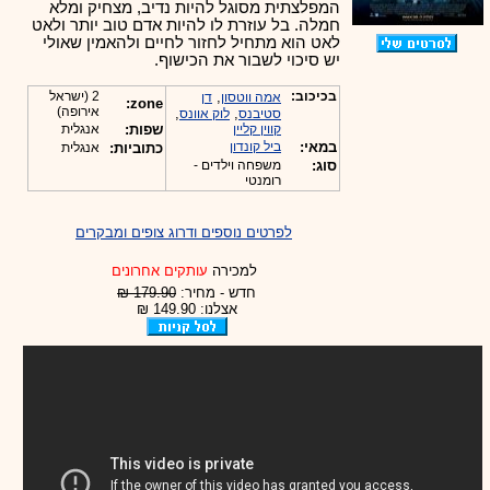
המפלצתית מסוגל להיות נדיב, מצחיק ומלא
חמלה. בל עוזרת לו להיות אדם טוב יותר ולאט
לאט הוא מתחיל לחזור לחיים ולהאמין שאולי
יש סיכוי לשבור את הכישוף.
בכיכוב:
,
2 (ישראל
אמה ווטסון
דן
zone:
אירופה)
,
,
סטיבנס
לוק אוונס
קווין קליין
שפות:
אנגלית
במאי:
ביל קונדון
כתוביות:
אנגלית
סוג:
משפחה וילדים -
רומנטי
לפרטים נוספים ודרוג צופים ומבקרים
למכירה
עותקים אחרונים
חדש - מחיר:
179.90 ₪
אצלנו: 149.90 ₪