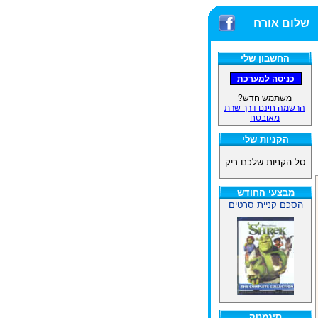
שלום אורח
החשבון שלי
משתמש חדש?
הרשמה חינם דרך שרת
מאובטח
הקניות שלי
סל הקניות שלכם ריק
מבצעי החודש
הסכם קניית סרטים
סינמטק