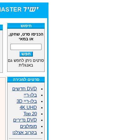
חנות
חיפוש
הכניסו סרט, שחקן,
או במאי
סרטים ניתן לחפש גם
באנגלית
סרטים למכירה
DVD חדשים
בלו-ריי
בלו-ריי 3D
4K UHD
Top 20
DVD נדירים
מומלצים
בקרוב אצלנו