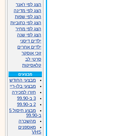
הצג לפי ז'אנר
הצג לפי מדינה
הצג לפי שפות
הצג לפי כתוביות
הצג לפי מחיר
הצג לפי שנה
ילדים דיסני
ילדים אחרים
זוכי אוסקר
סרטי לב
קלאסיקות
מבצעים
מבצעי החודש
מבצעי בלו-ריי
חזרו למכירה
3 ב-99.90
2 ב-99.90
מבצע חיסול 5
ב-99.90
מהשכרה
מאספנים
VHS