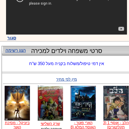
סגור
סרטי משפחה וילדים למכירה
הצג רשימה
אין דמי טיפול/משלוח בקניה מעל 350 ש"ח
מיין לפי מחיר
הלב - אוסף 1 (3
הארי פוטר -
ביוניקל - מסיכת
שרק השלישי
תקליטורים)
האוסף המלא (8
האור