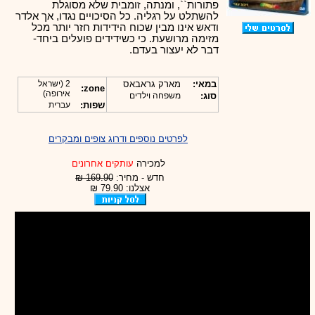
פתורות``, ומנתה, זומבית שלא מסוגלת
להשתלט על רגליה. כל הסיכויים נגדו, אך אלדר
ודאש אינו מבין שכוח הידידות חזר יותר מכל
מזימה מרושעת. כי כשידידים פועלים ביחד-
דבר לא יעצור בעדם.
במאי:
מארק גראבאס
2 (ישראל
zone:
אירופה)
סוג:
משפחה וילדים
שפות:
עברית
לפרטים נוספים ודרוג צופים ומבקרים
למכירה
עותקים אחרונים
חדש - מחיר:
169.90 ₪
אצלנו: 79.90 ₪