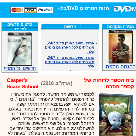
חנות הסרטים DVD/בלו-ריי/3D הגדולה ביותר!
סרטים חדשים
מכירה מוקדמת
חדשות
למכירה
-
אתרנו פועל באופן סדיר 24/7,
משלוחים לכל הארץ גם בימים
אלה.
-
אתרנו פועל באופן סדיר 24/7,
משלוחים לכל הארץ גם בימים
אלה.
בהנחה נוספת
-
אנחנו כאן לכול שאלה וזמינים
חדשים על המדף
במענה הטלפוני שלנו.ובמייל
.האתר לרשותכם פעיל 24/7
בית הספר לרוחות של
Casper's
-
מענה טלפוני: 09-7652392
(ארה"ב 2016)
קספר הסרט
Scare School
-
צוות דיוידי מאסטר ישיר.
לקספר יש משימה חדשה: להפגין את כישוריו
-
זמינים במייל ובטלפון. האתר
לרשותכם פעיל 24/7
כרוח רפאים ולהתחיל להפחיד ``בני אדם``, כי
אם לא-הוא יישא בתוצאות! זהו אתגר קשה
-
צוות דיוידי מאסטר ישיר.
במיוחד לרוח הרפאים הידידותית ביותר בעולם.
-
אנחנו כאן לכול שאלה וזמינים
אך כשהוא הולך ל``בית הספר להפחדות`` כדי
במענה הטלפוני שלנו.ובמייל
ללמוד את מקצועו, הוא חושף אל אלדר ודאש,
.האתר לרשותכם 24/7
המנהל האכזרי בעל שני הראשים, שזומם
-
מענה טלפוני: 09-7652392
להשתלט על העולם. הוא מתייצב נגדו יחד עם
-
צוות דיוידי מאסטר ישיר.
חברותיו המוזרות: רא, מומיה בעלת ``בעיות לא