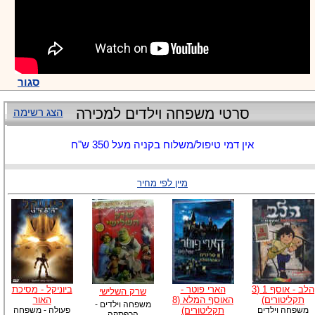
סגור
סרטי משפחה וילדים למכירה
הצג רשימה
אין דמי טיפול/משלוח בקניה מעל 350 ש"ח
מיין לפי מחיר
הלב - אוסף 1 (3
הארי פוטר -
ביוניקל - מסיכת
שרק השלישי
תקליטורים)
האוסף המלא (8
האור
משפחה וילדים -
משפחה וילדים
תקליטורים)
פעולה - משפחה
הרפתקה