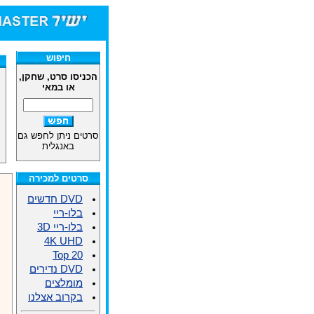
חיפוש
הכניסו סרט, שחקן,
או במאי
סרטים ניתן לחפש גם
באנגלית
סרטים למכירה
DVD חדשים
בלו-ריי
בלו-ריי 3D
4K UHD
Top 20
DVD נדירים
מומלצים
בקרוב אצלנו