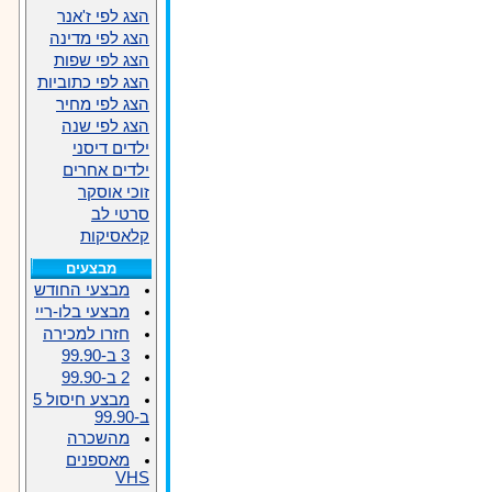
הצג לפי ז'אנר
הצג לפי מדינה
הצג לפי שפות
הצג לפי כתוביות
הצג לפי מחיר
הצג לפי שנה
ילדים דיסני
ילדים אחרים
זוכי אוסקר
סרטי לב
קלאסיקות
מבצעים
מבצעי החודש
מבצעי בלו-ריי
חזרו למכירה
3 ב-99.90
2 ב-99.90
מבצע חיסול 5
ב-99.90
מהשכרה
מאספנים
VHS