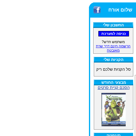
שלום אורח
החשבון שלי
משתמש חדש?
הרשמה חינם דרך שרת
מאובטח
הקניות שלי
סל הקניות שלכם ריק
מבצעי החודש
הסכם קניית סרטים
סינמטק