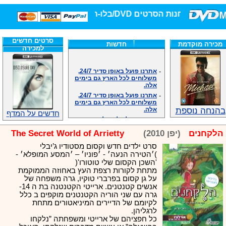
חנות הסרטים DVD/בלו-ריי/3D הגדולה ביותר!
סרטים חדשים
מכירה מוקדמת
חדשות
למכירה
-
אתרנו פועל באופן סדיר 24/7,
משלוחים לכל הארץ גם בימים
אלה.
-
אתרנו פועל באופן סדיר 24/7,
משלוחים לכל הארץ גם בימים
אלה.
בהנחה נוספת
-
אנחנו כאן לכול שאלה וזמינים
חדשים על המדף
במענה הטלפוני שלנו.ובמייל
.האתר לרשותכם פעיל 24/7
הלקחנים
(יפן 2010)
The Secret World of Arrietty
-
מענה טלפוני: 09-7652392
סרט ילדים חדש וקסום מסטודיו ג’יבלי
-
צוות דיוידי מאסטר ישיר.
)׳הטירה הנעה׳ - ׳פוניו׳ – ׳המסע המופלא׳ -
-
זמינים במייל ובטלפון. האתר
'השכן הקסום שלי טוטורו'(
לרשותכם פעיל 24/7
מתחת לקורות רצפת העץ באחוזה הממוקמת
-
צוות דיוידי מאסטר ישיר.
על גן קסום בפרברי טוקיו, גרה משפחה של
-
אנחנו כאן לכול שאלה וזמינים
אנשים קטנטנים. ארייטי הקטנטנה בת ה 14-
במענה הטלפוני שלנו.ובמייל
גרה עם שני הוריה הקטנטנים מוקפים ב כלל
.האתר לרשותכם 24/7
לקיומם של הדיירים המיניאטורים מתחת
-
מענה טלפוני: 09-7652392
לרגליהן.
כל חפציהם של ארייטי ומשפחתה ”נלקחו
-
צוות דיוידי מאסטר ישיר.