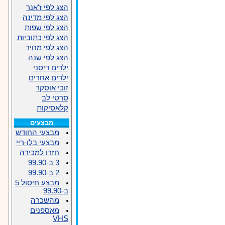
הצג לפי ז'אנר
הצג לפי מדינה
הצג לפי שפות
הצג לפי כתוביות
הצג לפי מחיר
הצג לפי שנה
ילדים דיסני
ילדים אחרים
זוכי אוסקר
סרטי לב
קלאסיקות
מבצעים
מבצעי החודש
מבצעי בלו-ריי
חזרו למכירה
3 ב-99.90
2 ב-99.90
מבצע חיסול 5
ב-99.90
מהשכרה
מאספנים
VHS