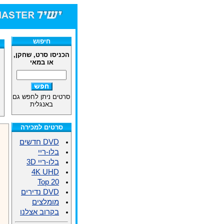
חיפוש
הכניסו סרט, שחקן,
או במאי
סרטים ניתן לחפש גם
באנגלית
סרטים למכירה
DVD חדשים
בלו-ריי
בלו-ריי 3D
4K UHD
Top 20
DVD נדירים
מומלצים
בקרוב אצלנו