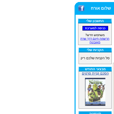
שלום אורח
החשבון שלי
משתמש חדש?
הרשמה חינם דרך שרת
מאובטח
הקניות שלי
סל הקניות שלכם ריק
מבצעי החודש
הסכם קניית סרטים
סינמטק