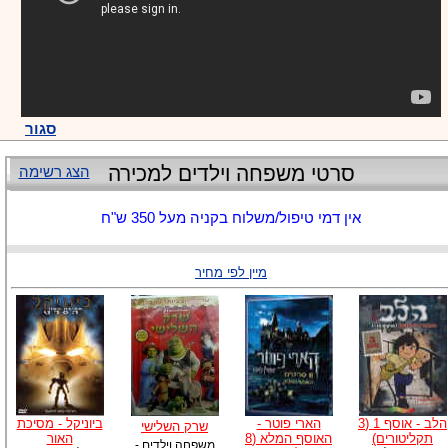
סגור
סרטי משפחה וילדים למכירה
הצג רשימה
אין דמי טיפול/משלוח בקניה מעל 350 ש"ח
מיין לפי מחיר
הלב - אוסף 1 (3
הארי פוטר -
ביוניקל - מסיכת
שרק השלישי
תקליטורים)
האוסף המלא (8
האור
משפחה וילדים -