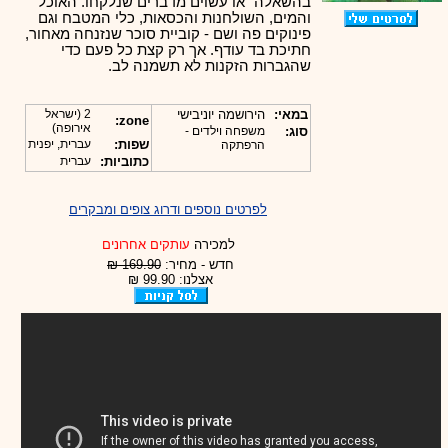
בהשאלה” או עשוים מדברים שנלקחו. האוכל
והמים, השולחנות והכסאות, כלי המטבח וגם
פינוקים פה ושם - קוביית סוכר שנזנחה מאחור,
חתיכת בד עודף. אך רק קצת כל פעם כדי
שהגברות הזקנות לא תשמנה לב.
במאי:
הירושמה יוניבישי
2 (ישראל
zone:
אירופה)
סוג:
משפחה וילדים -
שפות:
עברית, יפנית
הרפתקה
כתוביות:
עברית
לפרטים נוספים ודרוג צופים ומבקרים
למכירה
עותקים אחרונים
חדש - מחיר:
169.90 ₪
אצלנו: 99.90 ₪