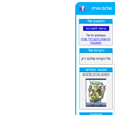
שלום אורח
החשבון שלי
משתמש חדש?
הרשמה חינם דרך שרת
מאובטח
הקניות שלי
סל הקניות שלכם ריק
מבצעי החודש
הסכם קניית סרטים
סינמטק