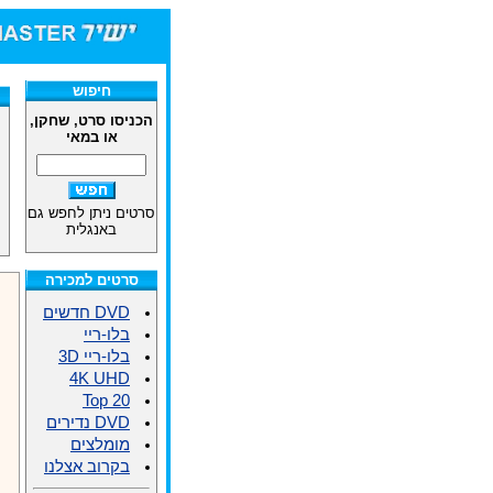
חיפוש
הכניסו סרט, שחקן,
או במאי
סרטים ניתן לחפש גם
באנגלית
סרטים למכירה
DVD חדשים
בלו-ריי
בלו-ריי 3D
4K UHD
Top 20
DVD נדירים
מומלצים
בקרוב אצלנו