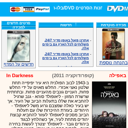
חנות הסרטים DVD/בלו-ריי/3D הגדולה ביותר!
סרטים חדשים
מכירה מוקדמת
חדשות
למכירה
-
אתרנו פועל באופן סדיר 24/7,
משלוחים לכל הארץ גם בימים
אלה.
-
אתרנו פועל באופן סדיר 24/7,
משלוחים לכל הארץ גם בימים
אלה.
בהנחה נוספת
-
אנחנו כאן לכול שאלה וזמינים
חדשים על המדף
במענה הטלפוני שלנו.ובמייל
.האתר לרשותכם פעיל 24/7
באפילה
(קופרודוקציה 2011)
In Darkness
-
מענה טלפוני: 09-7652392
ב-1943 לבוב הפולנית היא עיר יפיפייה תחת
-
צוות דיוידי מאסטר ישיר.
שלטון נאצי אכזרי. החלש מאוים על ידי החלש
-
זמינים במייל ובטלפון. האתר
פחות, העניים גונבים מהעניים פחות. ובתחתית
לרשותכם פעיל 24/7
שרשרת המזון - ליאופולד סוהא - גנב שרגיל
-
צוות דיוידי מאסטר ישיר.
להחביא את שללו בתעלות הביוב של העיר. אך
-
אנחנו כאן לכול שאלה וזמינים
יש בעיר כאלה שמצבם גרוע משל ליאופולד -
במענה הטלפוני שלנו.ובמייל
היהודים. בעזרת ההיכרות שלו עם תעלות
.האתר לרשותכם 24/7
הביוב מסכים ליאופולד לעזור להחביא קבוצת
-
מענה טלפוני: 09-7652392
יהודים מתחת לעיר, אך כשהלחץ לבגוד
ביהודים גובר - ליאופולד יצטרך לעשות בחירה
-
צוות דיוידי מאסטר ישיר.