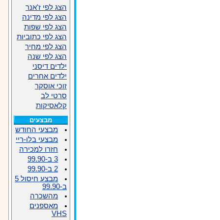
הצג לפי ז'אנר
הצג לפי מדינה
הצג לפי שפות
הצג לפי כתוביות
הצג לפי מחיר
הצג לפי שנה
ילדים דיסני
ילדים אחרים
זוכי אוסקר
סרטי לב
קלאסיקות
מבצעים
מבצעי החודש
מבצעי בלו-ריי
חזרו למכירה
3 ב-99.90
2 ב-99.90
מבצע חיסול 5
ב-99.90
מהשכרה
מאספנים
VHS