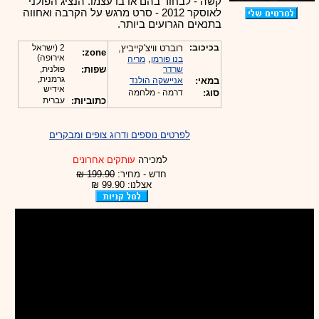
קשה - לבחור בהם או בו עצמו. הנציג הפולני
לאוסקר 2012 - סרט מרגש על הקרבה ואחווה
בתנאים הגרועים ביותר.
בכיכוב:
רוברט וויצ'קייביץ,
2 (ישראל
zone:
אירופה)
,
בנו פורמן
מריה
שרדר
שפות:
פולנית,
גרמנית,
במאי:
אניישקה הולנד
אידיש
סוג:
דרמה - מלחמה
כתוביות:
עברית
לפרטים נוספים ודרוג צופים ומבקרים
למכירה
עותקים אחרונים
חדש - מחיר:
199.90 ₪
אצלנו: 99.90 ₪