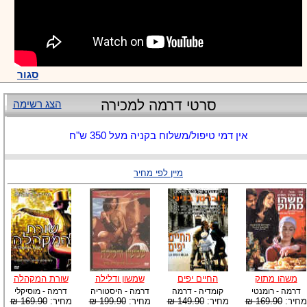
סגור
סרטי דרמה למכירה
הצג רשימה
אין דמי טיפול/משלוח בקניה מעל 350 ש"ח
מיין לפי מחיר
משהו מתוק
החיים יפים
שמשון ודלילה
שורת המקהלה
דרמה - רומנטי
קומדיה - דרמה
דרמה - היסטוריה
דרמה - מוסיקלי
מחיר:
169.90 ₪
מחיר:
149.90 ₪
מחיר:
199.90 ₪
מחיר:
169.90 ₪