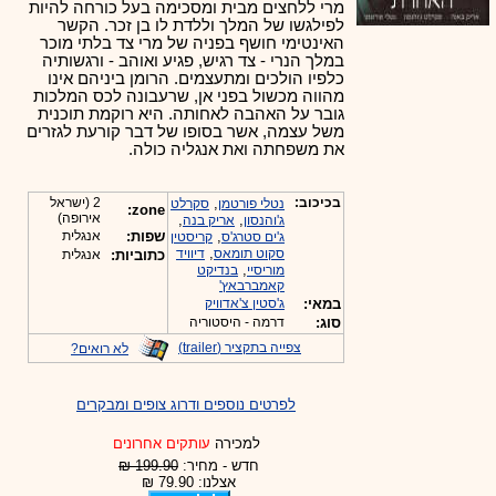
מרי ללחצים מבית ומסכימה בעל כורחה להיות
לפילגשו של המלך וללדת לו בן זכר. הקשר
האינטימי חושף בפניה של מרי צד בלתי מוכר
במלך הנרי - צד רגיש, פגיע ואוהב - ורגשותיה
כלפיו הולכים ומתעצמים. הרומן ביניהם אינו
מהווה מכשול בפני אן, שרעבונה לכס המלכות
גובר על האהבה לאחותה. היא רוקמת תוכנית
משל עצמה, אשר בסופו של דבר קורעת לגזרים
את משפחתה ואת אנגליה כולה.
בכיכוב:
,
2 (ישראל
נטלי פורטמן
סקרלט
zone:
אירופה)
,
,
ג'והנסון
אריק בנה
,
שפות:
אנגלית
ג'ים סטרג'ס
קריסטין
,
סקוט תומאס
דיוויד
כתוביות:
אנגלית
,
מוריסיי
בנדיקט
קאמברבאץ'
במאי:
ג'סטין צ'אדוויק
סוג:
דרמה - היסטוריה
צפייה בתקציר (trailer)
לא רואים?
לפרטים נוספים ודרוג צופים ומבקרים
למכירה
עותקים אחרונים
חדש - מחיר:
199.90 ₪
אצלנו: 79.90 ₪