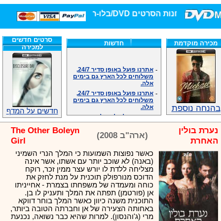
חנות הסרטים DVD/בלו-ריי/3D הגדולה ביותר!
סרטים חדשים
מכירה מוקדמת
חדשות
למכירה
-
אתרנו פועל באופן סדיר 24/7,
משלוחים לכל הארץ גם בימים
אלה.
-
אתרנו פועל באופן סדיר 24/7,
משלוחים לכל הארץ גם בימים
אלה.
בהנחה נוספת
-
אנחנו כאן לכול שאלה וזמינים
חדשים על המדף
במענה הטלפוני שלנו.ובמייל
.האתר לרשותכם פעיל 24/7
נערת בולין
The Other Boleyn
-
מענה טלפוני: 09-7652392
(ארה"ב 2008)
האחרת
Girl
-
צוות דיוידי מאסטר ישיר.
-
זמינים במייל ובטלפון. האתר
כאשר נפוצות השמועות כי המלך הנרי השמיני
לרשותכם פעיל 24/7
(באנה) לא שוכב יותר עם אשתו, אשר אינה
מצליחה ללדת לו יורש עצר ממין זכר, רוקח
-
צוות דיוידי מאסטר ישיר.
הדוכס מנורפולק תוכנית על מנת לחזק את
-
אנחנו כאן לכול שאלה וזמינים
כוחה ומעמדה של משפחתו בצמרת - אחייניתו
במענה הטלפוני שלנו.ובמייל
אן (פורטמן) תפתה את המלך ותעניק לו בן.
.האתר לרשותכם 24/7
התוכנית משנה כיוון כאשר המלך בוחר דווקא
-
מענה טלפוני: 09-7652392
באחותה הצעירה של אן וחברתה הטובה ביותר,
-
צוות דיוידי מאסטר ישיר.
מרי (ג'והנסון). למרות שהיא כבר נשואה, נכנעת