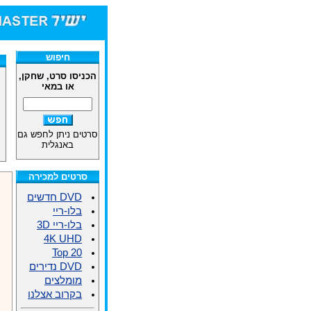
חיפוש
הכניסו סרט, שחקן,
או במאי
סרטים ניתן לחפש גם
באנגלית
סרטים למכירה
DVD חדשים
בלו-ריי
בלו-ריי 3D
4K UHD
Top 20
DVD נדירים
מומלצים
בקרוב אצלנו