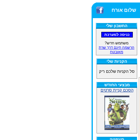
שלום אורח
החשבון שלי
משתמש חדש?
הרשמה חינם דרך שרת
מאובטח
הקניות שלי
סל הקניות שלכם ריק
מבצעי החודש
הסכם קניית סרטים
סינמטק