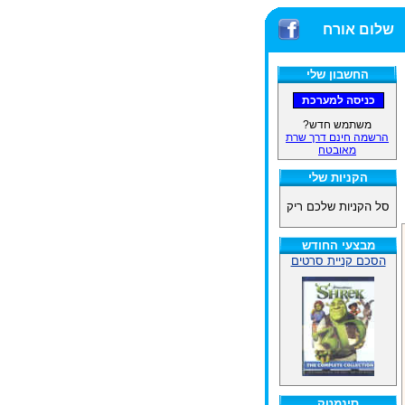
שלום אורח
החשבון שלי
משתמש חדש?
הרשמה חינם דרך שרת
מאובטח
הקניות שלי
סל הקניות שלכם ריק
מבצעי החודש
הסכם קניית סרטים
סינמטק