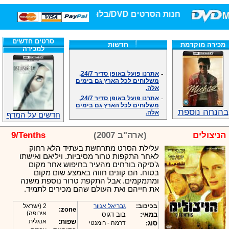
חנות הסרטים DVD/בלו-ריי/3D הגדולה ביותר!
סרטים חדשים
מכירה מוקדמת
חדשות
למכירה
-
אתרנו פועל באופן סדיר 24/7,
משלוחים לכל הארץ גם בימים
אלה.
-
אתרנו פועל באופן סדיר 24/7,
משלוחים לכל הארץ גם בימים
אלה.
בהנחה נוספת
-
אנחנו כאן לכול שאלה וזמינים
חדשים על המדף
במענה הטלפוני שלנו.ובמייל
.האתר לרשותכם פעיל 24/7
הניצולים
(ארה"ב 2007)
9/Tenths
-
מענה טלפוני: 09-7652392
עלילת הסרט מתרחשת בעתיד הלא רחוק
-
צוות דיוידי מאסטר ישיר.
לאחר התקפות טרור מסיביות. ויליאם ואישתו
-
זמינים במייל ובטלפון. האתר
ג'סיקה בורחים מהעיר בחיפוש אחר מקום
לרשותכם פעיל 24/7
בטוח. הם קונים חווה באמצע שום מקום
-
צוות דיוידי מאסטר ישיר.
ומתמקמים. אבל התקפת טרור נוספת משנה
-
אנחנו כאן לכול שאלה וזמינים
את חייהם ואת העולם שהם מכירים לתמיד.
במענה הטלפוני שלנו.ובמייל
.האתר לרשותכם 24/7
בכיכוב:
גבריאל אנוור
2 (ישראל
zone:
-
מענה טלפוני: 09-7652392
אירופה)
במאי:
בוב דגוס
שפות:
אנגלית
סוג:
דרמה - רומנטי
-
צוות דיוידי מאסטר ישיר.