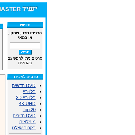
חיפוש
הכניסו סרט, שחקן,
או במאי
סרטים ניתן לחפש גם
באנגלית
סרטים למכירה
DVD חדשים
בלו-ריי
בלו-ריי 3D
4K UHD
Top 20
DVD נדירים
מומלצים
בקרוב אצלנו