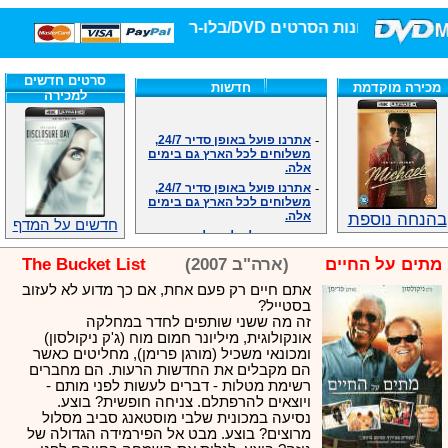
חנות הסרטים DVD/בלו-ריי/3D הגדולה ביותר!
סרטים חדשים
מכירה מוקדמת
חדשות
למכירה
-
אתרנו פועל באופן סדיר 24/7,
משלוחים לכל הארץ גם בימים
אלה.
-
אתרנו פועל באופן סדיר 24/7,
משלוחים לכל הארץ גם בימים
אלה.
בהנחה נוספת
-
אנחנו כאן לכול שאלה וזמינים
חדשים על המדף
במענה הטלפוני שלנו.ובמייל
.האתר לרשותכם פעיל 24/7
מתים על החיים
(ארה"ב 2007)
The Bucket List
-
מענה טלפוני: 09-7652392
-
צוות דיוידי מאסטר ישיר.
אתם חיים רק פעם אחת, אם כך מדוע לא לעזוב
בסטייל?
-
זמינים במייל ובטלפון. האתר
זה מה ששני שותפים לחדר במחלקה
לרשותכם פעיל 24/7
אונקולוגית, מיליונר חמום מוח (ג'ק ניקולסון)
-
צוות דיוידי מאסטר ישיר.
ומכונאי משכיל (מורגן פרימן), מחליטים כאשר
-
אנחנו כאן לכול שאלה וזמינים
הם מקבלים את החדשות הרעות. הם מחברים
במענה הטלפוני שלנו.ובמייל
רשימת מטלות - דברים לעשות לפני מותם -
.האתר לרשותכם 24/7
ויוצאים להרפתלם. צניחה חופשית? בוצע.
-
מענה טלפוני: 09-7652392
נסיעה במכונית שלבי מוסטאנג סביב מסלול
מרוצים? בוצע. מבט אל הפירמידה הגדולה של
-
צוות דיוידי מאסטר ישיר.