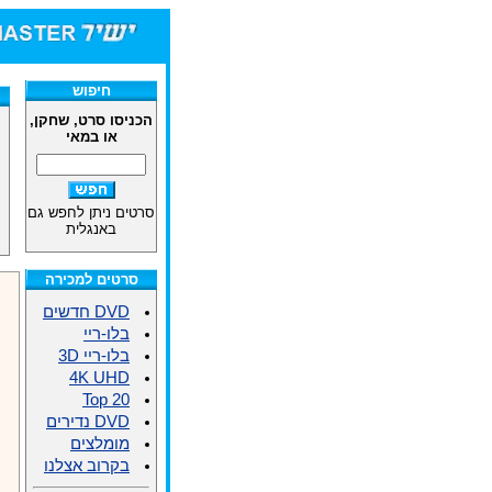
חיפוש
הכניסו סרט, שחקן,
או במאי
סרטים ניתן לחפש גם
באנגלית
סרטים למכירה
DVD חדשים
בלו-ריי
בלו-ריי 3D
4K UHD
Top 20
DVD נדירים
מומלצים
בקרוב אצלנו