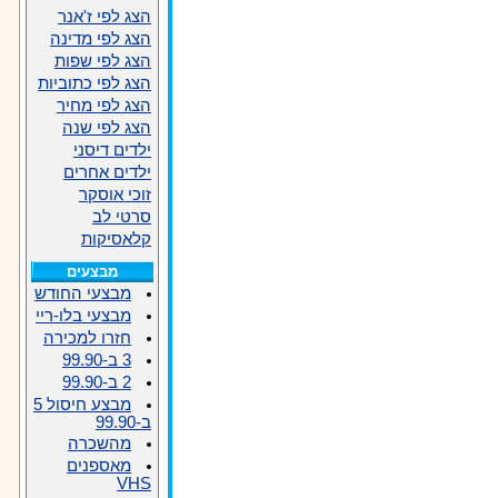
הצג לפי ז'אנר
הצג לפי מדינה
הצג לפי שפות
הצג לפי כתוביות
הצג לפי מחיר
הצג לפי שנה
ילדים דיסני
ילדים אחרים
זוכי אוסקר
סרטי לב
קלאסיקות
מבצעים
מבצעי החודש
מבצעי בלו-ריי
חזרו למכירה
3 ב-99.90
2 ב-99.90
מבצע חיסול 5
ב-99.90
מהשכרה
מאספנים
VHS