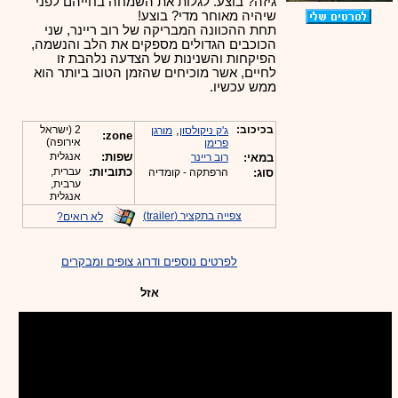
גיזה? בוצע. לגלות את השמחה בחייהם לפני
שיהיה מאוחר מדי? בוצע!
תחת ההכוונה המבריקה של רוב ריינר, שני
הכוכבים הגדולים מספקים את הלב והנשמה,
הפיקחות והשנינות של הצדעה נלהבת זו
לחיים, אשר מוכיחים שהזמן הטוב ביותר הוא
ממש עכשיו.
בכיכוב:
,
2 (ישראל
ג'ק ניקולסון
מורגן
zone:
אירופה)
פרימן
שפות:
אנגלית
במאי:
רוב ריינר
כתוביות:
עברית,
סוג:
הרפתקה - קומדיה
ערבית,
אנגלית
צפייה בתקציר (trailer)
לא רואים?
לפרטים נוספים ודרוג צופים ומבקרים
אזל