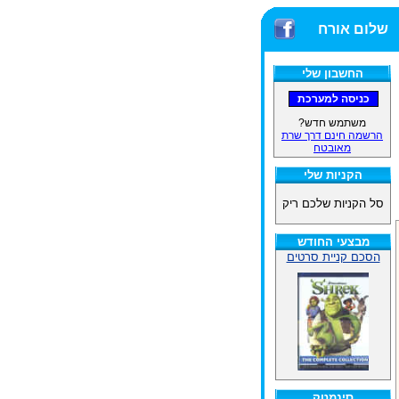
שלום אורח
החשבון שלי
משתמש חדש?
הרשמה חינם דרך שרת
מאובטח
הקניות שלי
סל הקניות שלכם ריק
מבצעי החודש
הסכם קניית סרטים
סינמטק