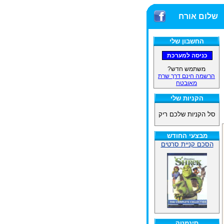
שלום אורח
החשבון שלי
משתמש חדש?
הרשמה חינם דרך שרת
מאובטח
הקניות שלי
סל הקניות שלכם ריק
מבצעי החודש
הסכם קניית סרטים
סינמטק