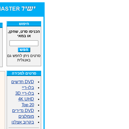
חיפוש
הכניסו סרט, שחקן,
או במאי
סרטים ניתן לחפש גם
באנגלית
סרטים למכירה
DVD חדשים
בלו-ריי
בלו-ריי 3D
4K UHD
Top 20
DVD נדירים
מומלצים
בקרוב אצלנו