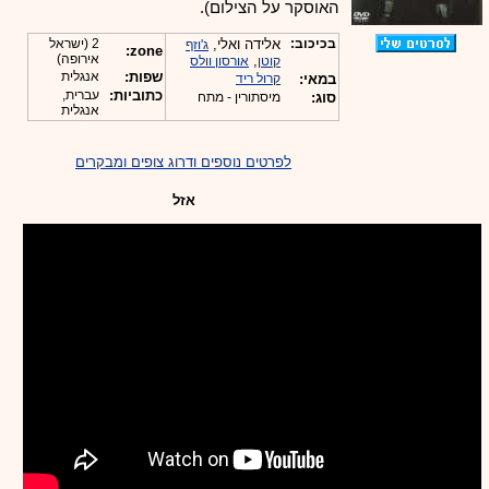
האוסקר על הצילום).
בכיכוב:
אלידה ואלי,
2 (ישראל
ג'וזף
zone:
אירופה)
,
קוטן
אורסון וולס
שפות:
אנגלית
במאי:
קרול ריד
כתוביות:
עברית,
סוג:
מיסתורין - מתח
אנגלית
לפרטים נוספים ודרוג צופים ומבקרים
אזל