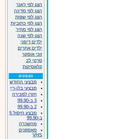
הצג לפי ז'אנר
הצג לפי מדינה
הצג לפי שפות
הצג לפי כתוביות
הצג לפי מחיר
הצג לפי שנה
ילדים דיסני
ילדים אחרים
זוכי אוסקר
סרטי לב
קלאסיקות
מבצעים
מבצעי החודש
מבצעי בלו-ריי
חזרו למכירה
3 ב-99.90
2 ב-99.90
מבצע חיסול 5
ב-99.90
מהשכרה
מאספנים
VHS