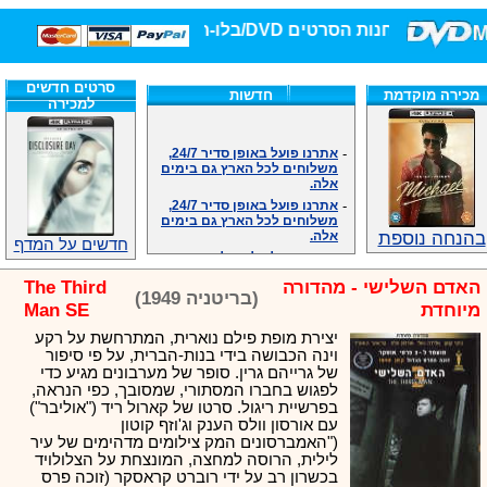
חנות הסרטים DVD/בלו-ריי/3D הגדולה ביותר!
סרטים חדשים
מכירה מוקדמת
חדשות
למכירה
-
אתרנו פועל באופן סדיר 24/7,
משלוחים לכל הארץ גם בימים
אלה.
-
אתרנו פועל באופן סדיר 24/7,
משלוחים לכל הארץ גם בימים
אלה.
בהנחה נוספת
-
אנחנו כאן לכול שאלה וזמינים
חדשים על המדף
במענה הטלפוני שלנו.ובמייל
.האתר לרשותכם פעיל 24/7
האדם השלישי - מהדורה
The Third
-
מענה טלפוני: 09-7652392
(בריטניה 1949)
מיוחדת
Man SE
-
צוות דיוידי מאסטר ישיר.
יצירת מופת פילם נוארית, המתרחשת על רקע
-
זמינים במייל ובטלפון. האתר
וינה הכבושה בידי בנות-הברית, על פי סיפור
לרשותכם פעיל 24/7
של גרייהם גרין. סופר של מערבונים מגיע כדי
-
צוות דיוידי מאסטר ישיר.
לפגוש בחברו המסתורי, שמסובך, כפי הנראה,
-
אנחנו כאן לכול שאלה וזמינים
בפרשיית ריגול. סרטו של קארול ריד ("אוליבר")
במענה הטלפוני שלנו.ובמייל
עם אורסון וולס הענק וג'וזף קוטון
.האתר לרשותכם 24/7
("האמברסונים המק צילומים מדהימים של עיר
-
מענה טלפוני: 09-7652392
לילית, הרוסה למחצה, המונצחת על הצלולויד
-
צוות דיוידי מאסטר ישיר.
בכשרון רב על ידי רוברט קראסקר (זוכה פרס