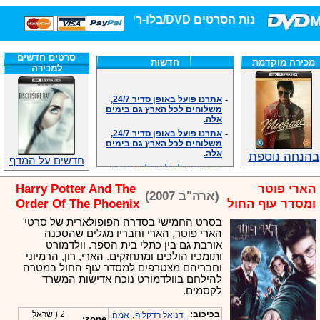
חנות הסרטים DVD/בלו-ריי/3D הגדולה ביותר!
סרטים חדשים
מכירה מוקדמת
חדשות
למכירה
-
אתרנו פועל באופן סדיר 24/7,
משלוחים לכל הארץ גם בימים
אלה.
-
אתרנו פועל באופן סדיר 24/7,
משלוחים לכל הארץ גם בימים
אלה.
בהנחה נוספת
-
אנחנו כאן לכול שאלה וזמינים
חדשים על המדף
במענה הטלפוני שלנו.ובמייל
.האתר לרשותכם פעיל 24/7
הארי פוטר
Harry Potter And The
-
מענה טלפוני: 09-7652392
(ארה"ב 2007)
ומסדר עוף החול
Order Of The Phoenix
-
צוות דיוידי מאסטר ישיר.
-
זמינים במייל ובטלפון. האתר
בסרט החמישי בסדרה הפופולארית של סרטי
לרשותכם פעיל 24/7
הארי פוטר, הארי וחבריו מגלים שהסכנה
אורבת גם בין כתלי בית הספר. וולדמורט
-
צוות דיוידי מאסטר ישיר.
ותומכיו הולכים ומתחזקים. הארי, רון, הרמיוני
-
אנחנו כאן לכול שאלה וזמינים
וחבריהם מצטרפים למסדר עוף החול במטרה
במענה הטלפוני שלנו.ובמייל
להילחם בוולדמורט נוכח אדישות המשרד
.האתר לרשותכם 24/7
לקסמים.
-
מענה טלפוני: 09-7652392
-
צוות דיוידי מאסטר ישיר.
בכיכוב:
,
2 (ישראל
דניאל רדקליף
אמה
zone: