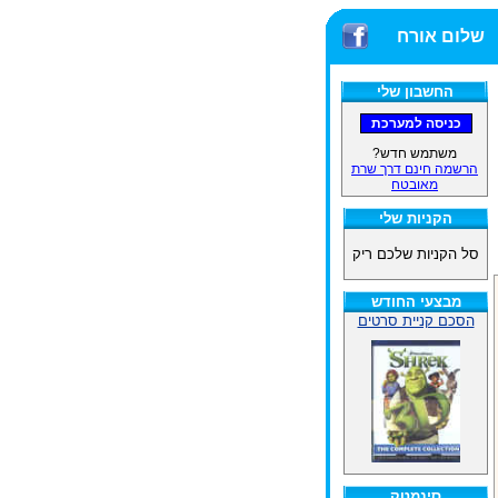
שלום אורח
החשבון שלי
משתמש חדש?
הרשמה חינם דרך שרת
מאובטח
הקניות שלי
סל הקניות שלכם ריק
מבצעי החודש
הסכם קניית סרטים
סינמטק