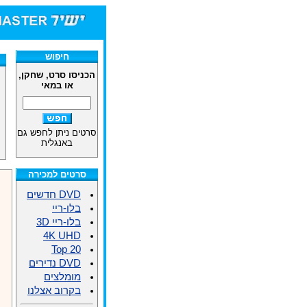
חיפוש
הכניסו סרט, שחקן,
או במאי
סרטים ניתן לחפש גם
באנגלית
סרטים למכירה
DVD חדשים
בלו-ריי
בלו-ריי 3D
4K UHD
Top 20
DVD נדירים
מומלצים
בקרוב אצלנו