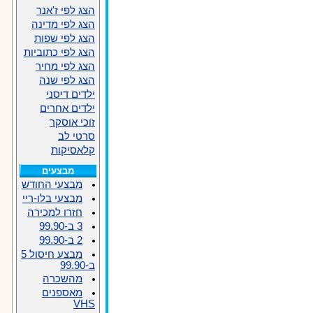
הצג לפי ז'אנר
הצג לפי מדינה
הצג לפי שפות
הצג לפי כתוביות
הצג לפי מחיר
הצג לפי שנה
ילדים דיסני
ילדים אחרים
זוכי אוסקר
סרטי לב
קלאסיקות
מבצעים
מבצעי החודש
מבצעי בלו-ריי
חזרו למכירה
3 ב-99.90
2 ב-99.90
מבצע חיסול 5
ב-99.90
מהשכרה
מאספנים
VHS