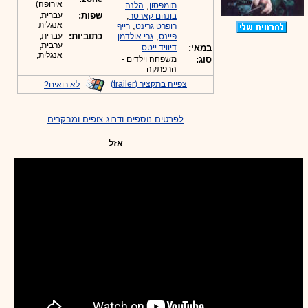
אירופה)
,
תומפסון
הלנה
,
שפות:
עברית,
בונהם קארטר
אנגלית
,
רופרט גרינט
רייף
,
כתוביות:
עברית,
פיינס
גרי אולדמן
ערבית,
במאי:
דיוויד ייטס
אנגלית,
סוג:
משפחה וילדים -
הרפתקה
צפייה בתקציר (trailer)
לא רואים?
לפרטים נוספים ודרוג צופים ומבקרים
אזל