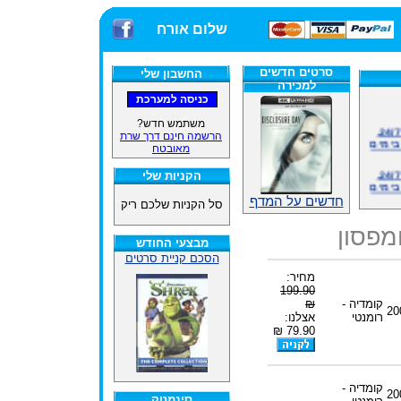
שלום אורח
סרטים חדשים
החשבון שלי
למכירה
משתמש חדש?
אתרנו פועל באופן סדיר 24/7,
הרשמה חינם דרך שרת
בימים
מאובטח
אתרנו פועל באופן סדיר 24/7,
הקניות שלי
בימים
חדשים על המדף
סל הקניות שלכם ריק
ינים
ייל
מפסון
מבצעי החודש
הסכם קניית סרטים
מחיר:
199.90
האתר
קומדיה -
₪
20
רומנטי
אצלנו:
79.90 ₪
ינים
ייל
קומדיה -
20
סינמטק