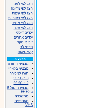
הצג לפי ז'אנר
הצג לפי מדינה
הצג לפי שפות
הצג לפי כתוביות
הצג לפי מחיר
הצג לפי שנה
ילדים דיסני
ילדים אחרים
זוכי אוסקר
סרטי לב
קלאסיקות
מבצעים
מבצעי החודש
מבצעי בלו-ריי
חזרו למכירה
3 ב-99.90
2 ב-99.90
מבצע חיסול 5
ב-99.90
מהשכרה
מאספנים
VHS