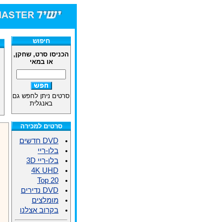
חיפוש
הכניסו סרט, שחקן,
או במאי
סרטים ניתן לחפש גם
באנגלית
סרטים למכירה
DVD חדשים
בלו-ריי
בלו-ריי 3D
4K UHD
Top 20
DVD נדירים
מומלצים
בקרוב אצלנו