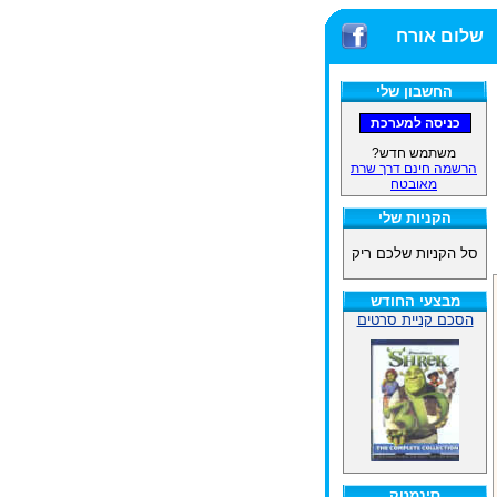
שלום אורח
החשבון שלי
משתמש חדש?
הרשמה חינם דרך שרת
מאובטח
הקניות שלי
סל הקניות שלכם ריק
מבצעי החודש
הסכם קניית סרטים
סינמטק