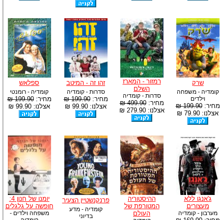
רמזור - המארז
שרק
זהו זה - המיטב
ספלאש
השלם
קומדיה - משפחה
סדרות - קומדיה
קומדיה - רומנטי
סדרות - קומדיה
וילדים
מחיר:
199.90 ₪
מחיר:
199.90 ₪
מחיר:
499.90 ₪
מחיר:
199.90 ₪
אצלנו: 99.90 ₪
אצלנו: 99.90 ₪
אצלנו: 279.90 ₪
אצלנו: 79.90 ₪
ג'אנגו ללא
ההיסטוריה
יומנו של חנון 4:
פרנקנשטיין הצעיר
מעצורים
המטורפת של
חופשה על גלגלים
קומדיה - מדע
מערבון - קומדיה
העולם
משפחה וילדים -
בדיוני