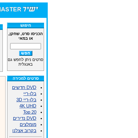
חיפוש
הכניסו סרט, שחקן,
או במאי
סרטים ניתן לחפש גם
באנגלית
סרטים למכירה
DVD חדשים
בלו-ריי
בלו-ריי 3D
4K UHD
Top 20
DVD נדירים
מומלצים
בקרוב אצלנו