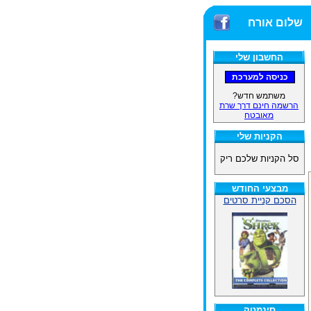
שלום אורח
החשבון שלי
משתמש חדש?
הרשמה חינם דרך שרת
מאובטח
הקניות שלי
סל הקניות שלכם ריק
מבצעי החודש
הסכם קניית סרטים
סינמטק