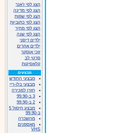
הצג לפי ז'אנר
הצג לפי מדינה
הצג לפי שפות
הצג לפי כתוביות
הצג לפי מחיר
הצג לפי שנה
ילדים דיסני
ילדים אחרים
זוכי אוסקר
סרטי לב
קלאסיקות
מבצעים
מבצעי החודש
מבצעי בלו-ריי
חזרו למכירה
3 ב-99.90
2 ב-99.90
מבצע חיסול 5
ב-99.90
מהשכרה
מאספנים
VHS