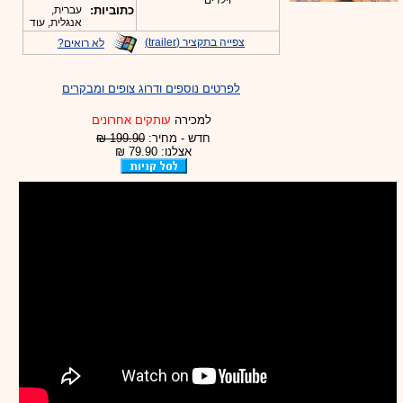
וילדים
כתוביות:
עברית,
אנגלית, עוד
צפייה בתקציר (trailer)
לא רואים?
לפרטים נוספים ודרוג צופים ומבקרים
למכירה
עותקים אחרונים
חדש - מחיר:
199.90 ₪
אצלנו: 79.90 ₪