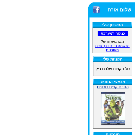
שלום אורח
החשבון שלי
משתמש חדש?
הרשמה חינם דרך שרת
מאובטח
הקניות שלי
סל הקניות שלכם ריק
מבצעי החודש
הסכם קניית סרטים
סינמטק