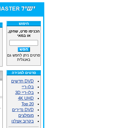
חיפוש
הכניסו סרט, שחקן,
או במאי
סרטים ניתן לחפש גם
באנגלית
סרטים למכירה
DVD חדשים
בלו-ריי
בלו-ריי 3D
4K UHD
Top 20
DVD נדירים
מומלצים
בקרוב אצלנו