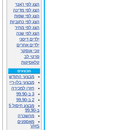
הצג לפי ז'אנר
הצג לפי מדינה
הצג לפי שפות
הצג לפי כתוביות
הצג לפי מחיר
הצג לפי שנה
ילדים דיסני
ילדים אחרים
זוכי אוסקר
סרטי לב
קלאסיקות
מבצעים
מבצעי החודש
מבצעי בלו-ריי
חזרו למכירה
3 ב-99.90
2 ב-99.90
מבצע חיסול 5
ב-99.90
מהשכרה
מאספנים
VHS