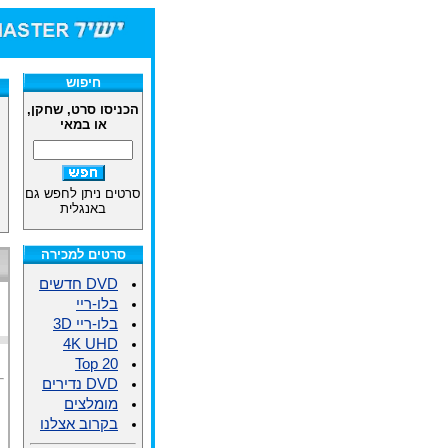
חיפוש
הכניסו סרט, שחקן,
או במאי
סרטים ניתן לחפש גם
באנגלית
סרטים למכירה
DVD חדשים
בלו-ריי
בלו-ריי 3D
4K UHD
Top 20
DVD נדירים
מומלצים
בקרוב אצלנו