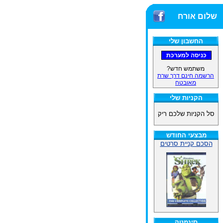
שלום אורח
החשבון שלי
משתמש חדש?
הרשמה חינם דרך שרת
מאובטח
הקניות שלי
סל הקניות שלכם ריק
מבצעי החודש
הסכם קניית סרטים
סינמטק