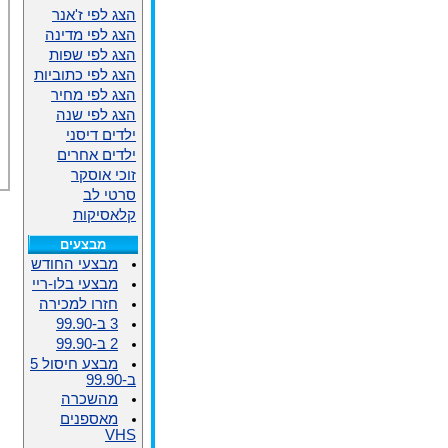
הצג לפי ז'אנר
הצג לפי מדינה
הצג לפי שפות
הצג לפי כתוביות
הצג לפי מחיר
הצג לפי שנה
ילדים דיסני
ילדים אחרים
זוכי אוסקר
סרטי לב
קלאסיקות
מבצעים
מבצעי החודש
מבצעי בלו-ריי
חזרו למכירה
3 ב-99.90
2 ב-99.90
מבצע חיסול 5
ב-99.90
מהשכרה
מאספנים
VHS