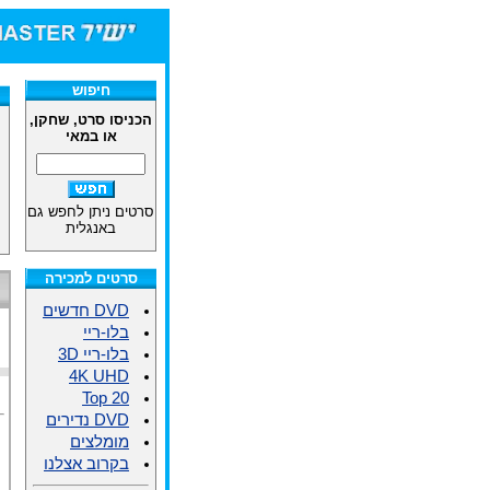
חיפוש
הכניסו סרט, שחקן,
או במאי
סרטים ניתן לחפש גם
באנגלית
סרטים למכירה
DVD חדשים
בלו-ריי
בלו-ריי 3D
4K UHD
Top 20
DVD נדירים
מומלצים
בקרוב אצלנו