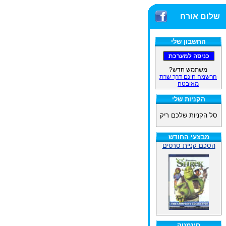
שלום אורח
החשבון שלי
משתמש חדש?
הרשמה חינם דרך שרת
מאובטח
הקניות שלי
סל הקניות שלכם ריק
מבצעי החודש
הסכם קניית סרטים
סינמטק