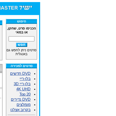
חיפוש
הכניסו סרט, שחקן,
או במאי
סרטים ניתן לחפש גם
באנגלית
סרטים למכירה
DVD חדשים
בלו-ריי
בלו-ריי 3D
4K UHD
Top 20
DVD נדירים
מומלצים
בקרוב אצלנו