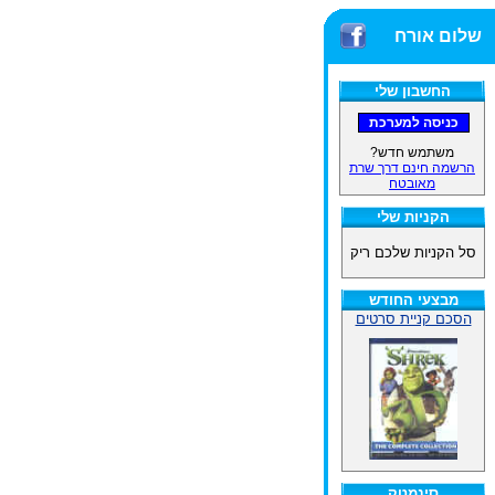
שלום אורח
החשבון שלי
משתמש חדש?
הרשמה חינם דרך שרת
מאובטח
הקניות שלי
סל הקניות שלכם ריק
מבצעי החודש
הסכם קניית סרטים
סינמטק