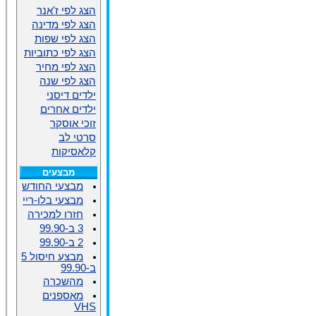
הצג לפי ז'אנר
הצג לפי מדינה
הצג לפי שפות
הצג לפי כתוביות
הצג לפי מחיר
הצג לפי שנה
ילדים דיסני
ילדים אחרים
זוכי אוסקר
סרטי לב
קלאסיקות
מבצעים
מבצעי החודש
מבצעי בלו-ריי
חזרו למכירה
3 ב-99.90
2 ב-99.90
מבצע חיסול 5
ב-99.90
מהשכרה
מאספנים
VHS