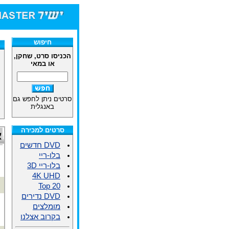
חיפוש
הכניסו סרט, שחקן,
או במאי
סרטים ניתן לחפש גם
באנגלית
סרטים למכירה
א
DVD חדשים
בלו-ריי
בלו-ריי 3D
4K UHD
Top 20
DVD נדירים
מומלצים
בקרוב אצלנו