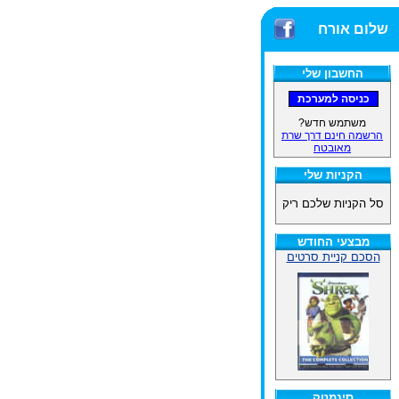
שלום אורח
החשבון שלי
משתמש חדש?
הרשמה חינם דרך שרת
מאובטח
הקניות שלי
סל הקניות שלכם ריק
מבצעי החודש
הסכם קניית סרטים
סינמטק