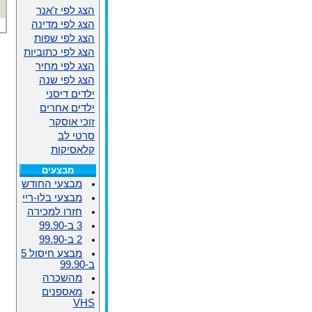
הצג לפי ז'אנר
הצג לפי מדינה
הצג לפי שפות
הצג לפי כתוביות
הצג לפי מחיר
הצג לפי שנה
ילדים דיסני
ילדים אחרים
זוכי אוסקר
סרטי לב
קלאסיקות
מבצעים
מבצעי החודש
מבצעי בלו-ריי
חזרו למכירה
3 ב-99.90
2 ב-99.90
מבצע חיסול 5
ב-99.90
מהשכרה
מאספנים
VHS