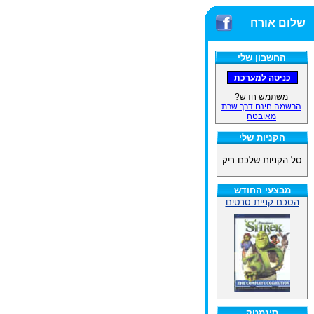
שלום אורח
החשבון שלי
משתמש חדש?
הרשמה חינם דרך שרת
מאובטח
הקניות שלי
סל הקניות שלכם ריק
מבצעי החודש
הסכם קניית סרטים
סינמטק