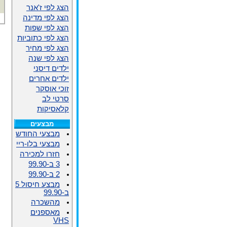
הצג לפי ז'אנר
הצג לפי מדינה
הצג לפי שפות
הצג לפי כתוביות
הצג לפי מחיר
הצג לפי שנה
ילדים דיסני
ילדים אחרים
זוכי אוסקר
סרטי לב
קלאסיקות
מבצעים
מבצעי החודש
מבצעי בלו-ריי
חזרו למכירה
3 ב-99.90
2 ב-99.90
מבצע חיסול 5
ב-99.90
מהשכרה
מאספנים
VHS