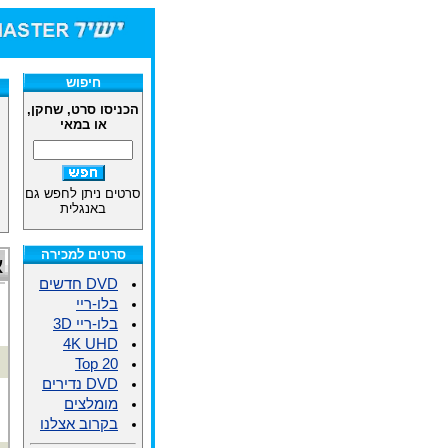
חיפוש
הכניסו סרט, שחקן,
או במאי
סרטים ניתן לחפש גם
באנגלית
סרטים למכירה
א
DVD חדשים
בלו-ריי
בלו-ריי 3D
4K UHD
Top 20
DVD נדירים
מומלצים
בקרוב אצלנו