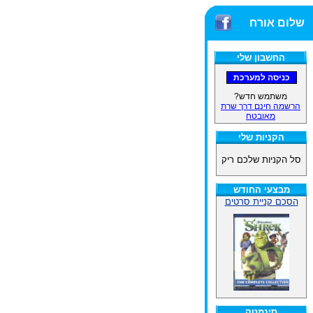
שלום אורח
החשבון שלי
משתמש חדש?
הרשמה חינם דרך שרת
מאובטח
הקניות שלי
סל הקניות שלכם ריק
מבצעי החודש
הסכם קניית סרטים
סינמטק