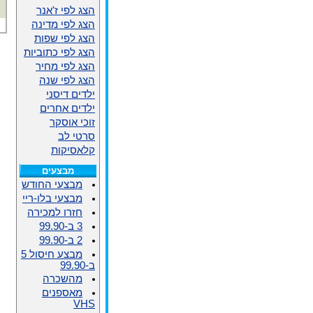
הצג לפי ז'אנר
הצג לפי מדינה
הצג לפי שפות
הצג לפי כתוביות
הצג לפי מחיר
הצג לפי שנה
ילדים דיסני
ילדים אחרים
זוכי אוסקר
סרטי לב
קלאסיקות
מבצעים
מבצעי החודש
מבצעי בלו-ריי
חזרו למכירה
3 ב-99.90
2 ב-99.90
מבצע חיסול 5
ב-99.90
מהשכרה
מאספנים
VHS