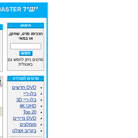
חיפוש
הכניסו סרט, שחקן,
או במאי
סרטים ניתן לחפש גם
באנגלית
סרטים למכירה
א
DVD חדשים
בלו-ריי
בלו-ריי 3D
4K UHD
Top 20
DVD נדירים
מומלצים
בקרוב אצלנו