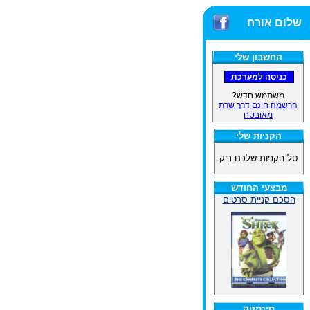
שלום אורח
החשבון שלי
משתמש חדש?
הרשמה חינם דרך שרת
מאובטח
הקניות שלי
סל הקניות שלכם ריק
מבצעי החודש
הסכם קניית סרטים
סינמטק