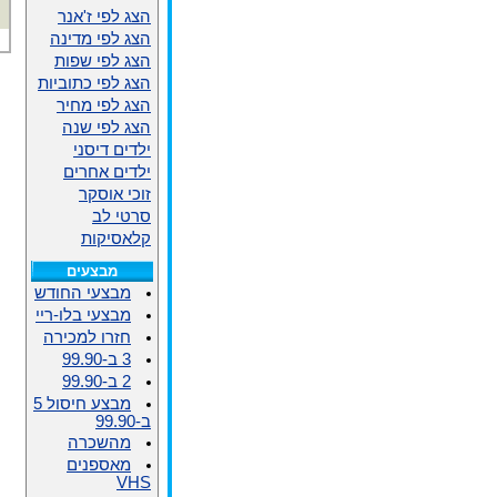
הצג לפי ז'אנר
הצג לפי מדינה
הצג לפי שפות
הצג לפי כתוביות
הצג לפי מחיר
הצג לפי שנה
ילדים דיסני
ילדים אחרים
זוכי אוסקר
סרטי לב
קלאסיקות
מבצעים
מבצעי החודש
מבצעי בלו-ריי
חזרו למכירה
3 ב-99.90
2 ב-99.90
מבצע חיסול 5
ב-99.90
מהשכרה
מאספנים
VHS