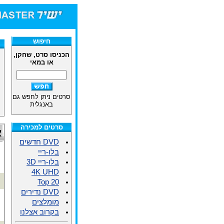
חיפוש
הכניסו סרט, שחקן,
או במאי
סרטים ניתן לחפש גם
באנגלית
סרטים למכירה
א
DVD חדשים
בלו-ריי
בלו-ריי 3D
4K UHD
Top 20
DVD נדירים
מומלצים
בקרוב אצלנו