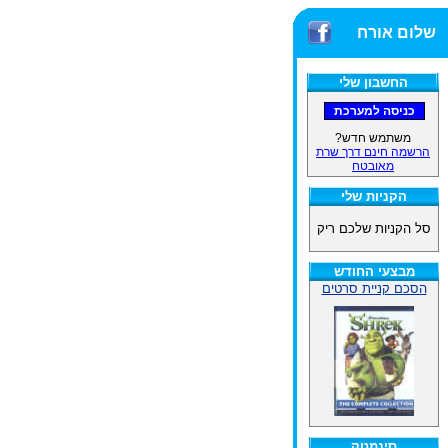
שלום אורח
החשבון שלי
משתמש חדש?
הרשמה חינם דרך שרת
מאובטח
הקניות שלי
סל הקניות שלכם ריק
מבצעי החודש
הסכם קניית סרטים
סינמטק