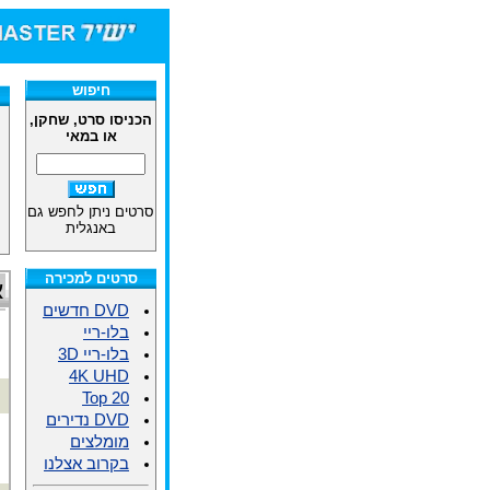
חיפוש
הכניסו סרט, שחקן,
או במאי
סרטים ניתן לחפש גם
באנגלית
סרטים למכירה
א
DVD חדשים
בלו-ריי
בלו-ריי 3D
4K UHD
Top 20
DVD נדירים
מומלצים
בקרוב אצלנו