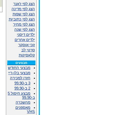
הצג לפי ז'אנר
הצג לפי מדינה
הצג לפי שפות
הצג לפי כתוביות
הצג לפי מחיר
הצג לפי שנה
ילדים דיסני
ילדים אחרים
זוכי אוסקר
סרטי לב
קלאסיקות
מבצעים
מבצעי החודש
מבצעי בלו-ריי
חזרו למכירה
3 ב-99.90
2 ב-99.90
מבצע חיסול 5
ב-99.90
מהשכרה
מאספנים
VHS