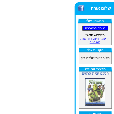
שלום אורח
החשבון שלי
משתמש חדש?
הרשמה חינם דרך שרת
מאובטח
הקניות שלי
סל הקניות שלכם ריק
מבצעי החודש
הסכם קניית סרטים
סינמטק