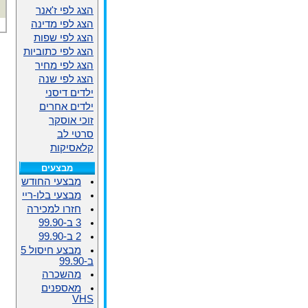
הצג לפי ז'אנר
הצג לפי מדינה
הצג לפי שפות
הצג לפי כתוביות
הצג לפי מחיר
הצג לפי שנה
ילדים דיסני
ילדים אחרים
זוכי אוסקר
סרטי לב
קלאסיקות
מבצעים
מבצעי החודש
מבצעי בלו-ריי
חזרו למכירה
3 ב-99.90
2 ב-99.90
מבצע חיסול 5
ב-99.90
מהשכרה
מאספנים
VHS