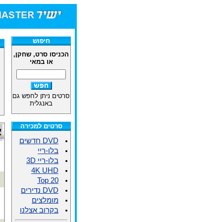
חיפוש
הכניסו סרט, שחקן,
או במאי
סרטים ניתן לחפש גם
באנגלית
סרטים למכירה
א
DVD חדשים
בלו-ריי
בלו-ריי 3D
4K UHD
Top 20
DVD נדירים
מומלצים
בקרוב אצלנו