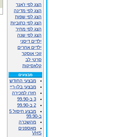
הצג לפי ז'אנר
הצג לפי מדינה
הצג לפי שפות
הצג לפי כתוביות
הצג לפי מחיר
הצג לפי שנה
ילדים דיסני
ילדים אחרים
זוכי אוסקר
סרטי לב
קלאסיקות
מבצעים
מבצעי החודש
מבצעי בלו-ריי
חזרו למכירה
3 ב-99.90
2 ב-99.90
מבצע חיסול 5
ב-99.90
מהשכרה
מאספנים
VHS