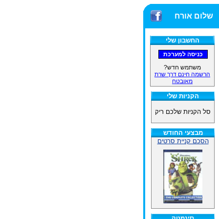
שלום אורח
החשבון שלי
משתמש חדש?
הרשמה חינם דרך שרת
מאובטח
הקניות שלי
סל הקניות שלכם ריק
מבצעי החודש
הסכם קניית סרטים
סינמטק