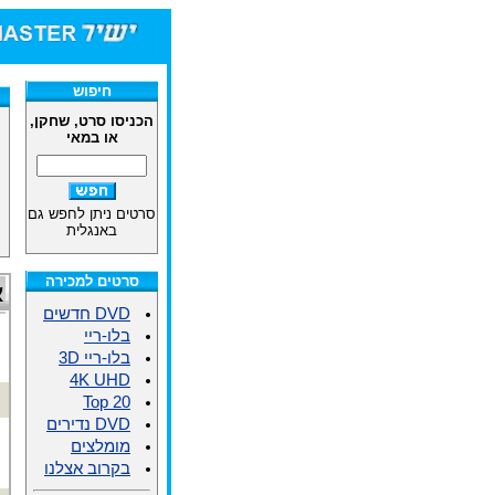
חיפוש
הכניסו סרט, שחקן,
או במאי
סרטים ניתן לחפש גם
באנגלית
סרטים למכירה
א
DVD חדשים
בלו-ריי
בלו-ריי 3D
4K UHD
Top 20
DVD נדירים
מומלצים
בקרוב אצלנו