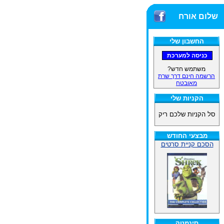
שלום אורח
החשבון שלי
משתמש חדש?
הרשמה חינם דרך שרת
מאובטח
הקניות שלי
סל הקניות שלכם ריק
מבצעי החודש
הסכם קניית סרטים
סינמטק