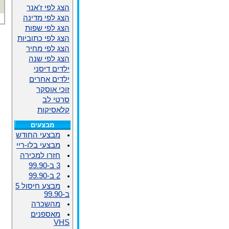
הצג לפי ז'אנר
הצג לפי מדינה
הצג לפי שפות
הצג לפי כתוביות
הצג לפי מחיר
הצג לפי שנה
ילדים דיסני
ילדים אחרים
זוכי אוסקר
סרטי לב
קלאסיקות
מבצעים
מבצעי החודש
מבצעי בלו-ריי
חזרו למכירה
3 ב-99.90
2 ב-99.90
מבצע חיסול 5
ב-99.90
מהשכרה
מאספנים
VHS