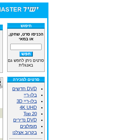
חיפוש
הכניסו סרט, שחקן,
או במאי
סרטים ניתן לחפש גם
באנגלית
סרטים למכירה
א
DVD חדשים
בלו-ריי
בלו-ריי 3D
4K UHD
Top 20
DVD נדירים
מומלצים
בקרוב אצלנו