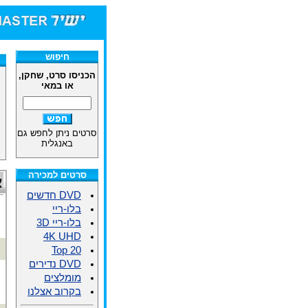
חיפוש
הכניסו סרט, שחקן,
או במאי
סרטים ניתן לחפש גם
באנגלית
סרטים למכירה
א
DVD חדשים
בלו-ריי
בלו-ריי 3D
4K UHD
Top 20
DVD נדירים
מומלצים
בקרוב אצלנו