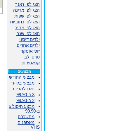
הצג לפי ז'אנר
הצג לפי מדינה
הצג לפי שפות
הצג לפי כתוביות
הצג לפי מחיר
הצג לפי שנה
ילדים דיסני
ילדים אחרים
זוכי אוסקר
סרטי לב
קלאסיקות
מבצעים
מבצעי החודש
מבצעי בלו-ריי
חזרו למכירה
3 ב-99.90
2 ב-99.90
מבצע חיסול 5
ב-99.90
מהשכרה
מאספנים
VHS