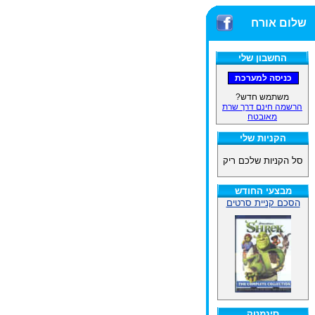
שלום אורח
החשבון שלי
משתמש חדש?
הרשמה חינם דרך שרת
מאובטח
הקניות שלי
סל הקניות שלכם ריק
מבצעי החודש
הסכם קניית סרטים
סינמטק