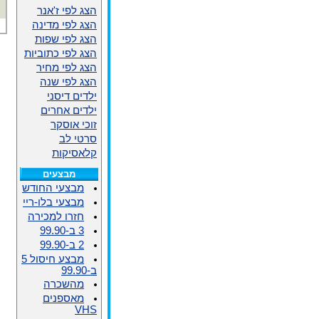
הצג לפי ז'אנר
הצג לפי מדינה
הצג לפי שפות
הצג לפי כתוביות
הצג לפי מחיר
הצג לפי שנה
ילדים דיסני
ילדים אחרים
זוכי אוסקר
סרטי לב
קלאסיקות
מבצעים
מבצעי החודש
מבצעי בלו-ריי
חזרו למכירה
3 ב-99.90
2 ב-99.90
מבצע חיסול 5
ב-99.90
מהשכרה
מאספנים
VHS