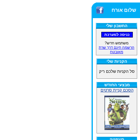
שלום אורח
החשבון שלי
משתמש חדש?
הרשמה חינם דרך שרת
מאובטח
הקניות שלי
סל הקניות שלכם ריק
מבצעי החודש
הסכם קניית סרטים
סינמטק