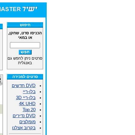
חיפוש
הכניסו סרט, שחקן,
או במאי
סרטים ניתן לחפש גם
באנגלית
סרטים למכירה
א
DVD חדשים
בלו-ריי
בלו-ריי 3D
4K UHD
Top 20
DVD נדירים
מומלצים
בקרוב אצלנו