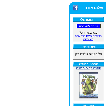
שלום אורח
החשבון שלי
משתמש חדש?
הרשמה חינם דרך שרת
מאובטח
הקניות שלי
סל הקניות שלכם ריק
מבצעי החודש
הסכם קניית סרטים
סינמטק