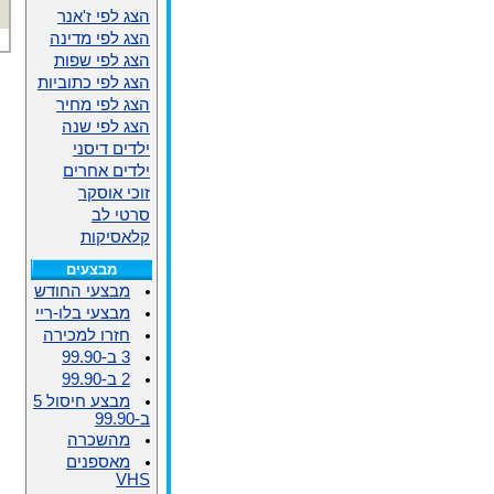
הצג לפי ז'אנר
הצג לפי מדינה
הצג לפי שפות
הצג לפי כתוביות
הצג לפי מחיר
הצג לפי שנה
ילדים דיסני
ילדים אחרים
זוכי אוסקר
סרטי לב
קלאסיקות
מבצעים
מבצעי החודש
מבצעי בלו-ריי
חזרו למכירה
3 ב-99.90
2 ב-99.90
מבצע חיסול 5
ב-99.90
מהשכרה
מאספנים
VHS