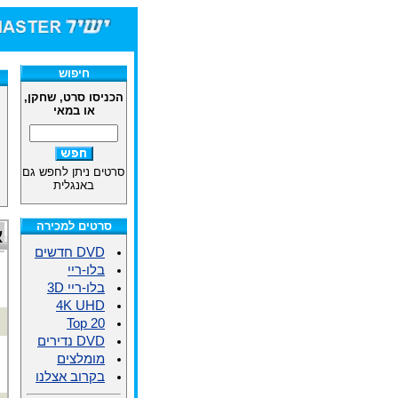
חיפוש
הכניסו סרט, שחקן,
או במאי
סרטים ניתן לחפש גם
באנגלית
סרטים למכירה
א
DVD חדשים
בלו-ריי
בלו-ריי 3D
4K UHD
Top 20
DVD נדירים
מומלצים
בקרוב אצלנו