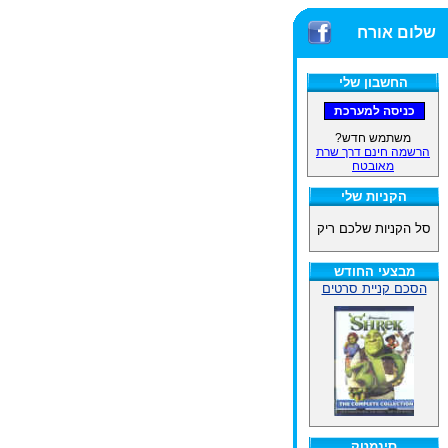
שלום אורח
החשבון שלי
משתמש חדש?
הרשמה חינם דרך שרת
מאובטח
הקניות שלי
סל הקניות שלכם ריק
מבצעי החודש
הסכם קניית סרטים
סינמטק