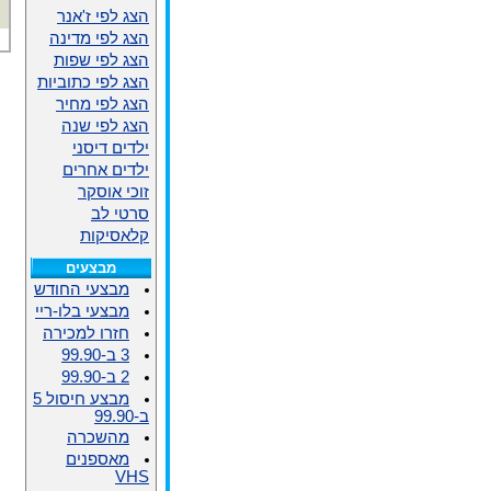
הצג לפי ז'אנר
הצג לפי מדינה
הצג לפי שפות
הצג לפי כתוביות
הצג לפי מחיר
הצג לפי שנה
ילדים דיסני
ילדים אחרים
זוכי אוסקר
סרטי לב
קלאסיקות
מבצעים
מבצעי החודש
מבצעי בלו-ריי
חזרו למכירה
3 ב-99.90
2 ב-99.90
מבצע חיסול 5
ב-99.90
מהשכרה
מאספנים
VHS