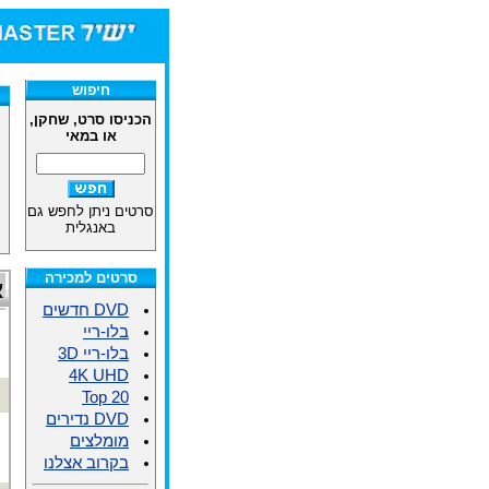
חיפוש
הכניסו סרט, שחקן,
או במאי
סרטים ניתן לחפש גם
באנגלית
סרטים למכירה
א
DVD חדשים
בלו-ריי
בלו-ריי 3D
4K UHD
Top 20
DVD נדירים
מומלצים
בקרוב אצלנו