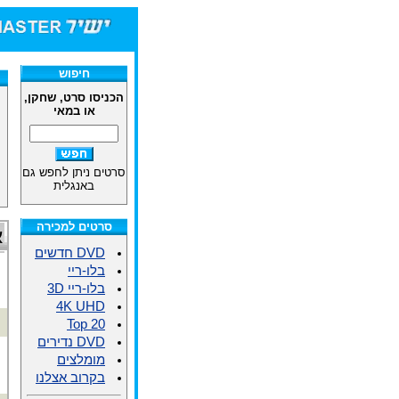
חיפוש
הכניסו סרט, שחקן,
או במאי
סרטים ניתן לחפש גם
באנגלית
סרטים למכירה
א
DVD חדשים
בלו-ריי
בלו-ריי 3D
4K UHD
Top 20
DVD נדירים
מומלצים
בקרוב אצלנו