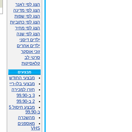
הצג לפי ז'אנר
הצג לפי מדינה
הצג לפי שפות
הצג לפי כתוביות
הצג לפי מחיר
הצג לפי שנה
ילדים דיסני
ילדים אחרים
זוכי אוסקר
סרטי לב
קלאסיקות
מבצעים
מבצעי החודש
מבצעי בלו-ריי
חזרו למכירה
3 ב-99.90
2 ב-99.90
מבצע חיסול 5
ב-99.90
מהשכרה
מאספנים
VHS