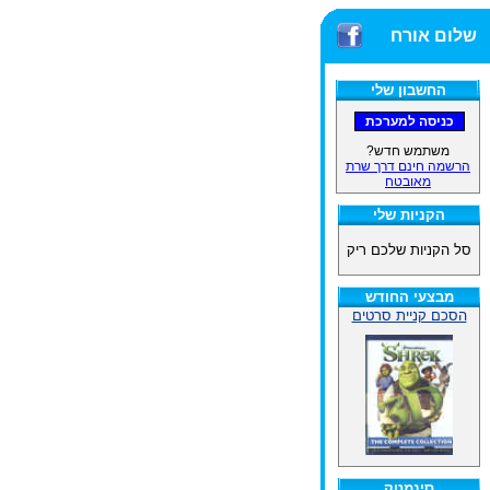
שלום אורח
החשבון שלי
משתמש חדש?
הרשמה חינם דרך שרת
מאובטח
הקניות שלי
סל הקניות שלכם ריק
מבצעי החודש
הסכם קניית סרטים
סינמטק